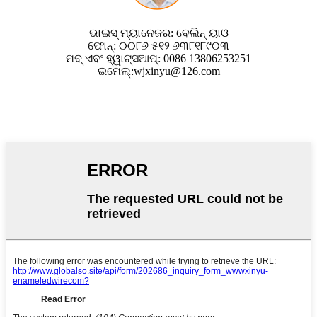
ଭାଇସ୍ ମ୍ୟାନେଜର: ବେଲିନ୍ ୟାଓ
ଫୋନ୍: ୦୦୮୬ ୫୧୨ ୬୩୮୧୮୯୦୩
ମବ୍ ଏବଂ ହ୍ୱାଟ୍ସଆପ୍: 0086 13806253251
ଇମେଲ୍:
wjxinyu@126.com