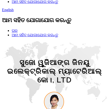
ଆମ ସହିତ ଯୋଗାଯୋଗ କରନ୍ତୁ
English
ଆମ ସହିତ ଯୋଗାଯୋଗ କରନ୍ତୁ
ଘର
ଆମ ସହିତ ଯୋଗାଯୋଗ କରନ୍ତୁ
ସୁଜୋ ୱୁଜିଆଙ୍ଗ ଜିନୟୁ
ଇଲେକ୍ଟ୍ରିକାଲ୍ ମ୍ୟାଟେରିଆଲ୍
କୋ।, LTD