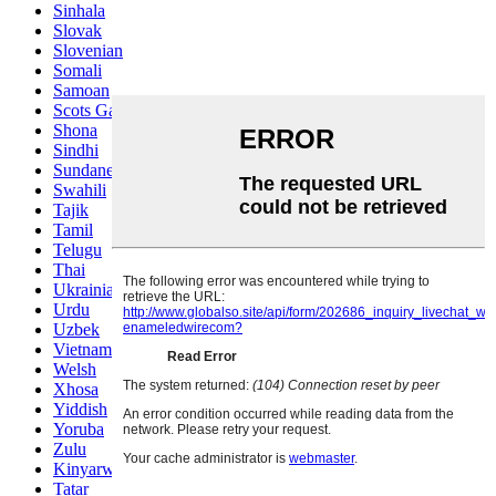
Sinhala
Slovak
Slovenian
Somali
Samoan
Scots Gaelic
Shona
Sindhi
Sundanese
Swahili
Tajik
Tamil
Telugu
Thai
Ukrainian
Urdu
Uzbek
Vietnamese
Welsh
Xhosa
Yiddish
Yoruba
Zulu
Kinyarwanda
Tatar