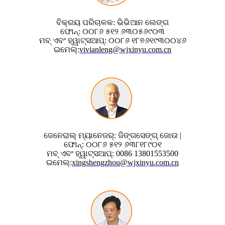
ବିକ୍ରୟ ପରିଚାଳକ: ଭିଭିଆନ ଲେଙ୍ଗ
ଫୋନ୍: ୦୦୮୬ ୫୧୨ ୬୩୦୫୬୯୦୩
ମବ୍ ଏବଂ ହ୍ୱାଟ୍ସଆପ୍: ୦୦୮୬ ୧୮୭୬୧୯୩୦୦୪୬
ଇମେଲ୍:
vivianleng@wjxinyu.com.cn
ଜେନେରାଲ୍ ମ୍ୟାନେଜର୍: ଜିଙ୍ଗସେଙ୍ଗ୍ ଜୋଉ |
ଫୋନ୍: ୦୦୮୬ ୫୧୨ ୬୩୮୧୮୯୦୧
ମବ୍ ଏବଂ ହ୍ୱାଟ୍ସଆପ୍: 0086 13801553500
ଇମେଲ୍:
xingshengzhou@wjxinyu.com.cn