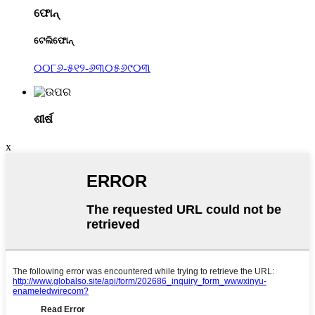
ଫୋନ୍
ଟେଲିଫୋନ୍
୦୦୮୬-୫୧୨-୬୩୦୫୬୯୦୩
ଶୀର୍ଷ
x