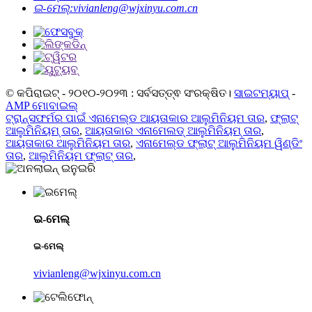
ଇ-ମେଲ୍:
vivianleng@wjxinyu.com.cn
© କପିରାଇଟ୍ - ୨୦୧୦-୨୦୨୩ : ସର୍ବସତ୍ତ୍ଵ ସଂରକ୍ଷିତ।
ସାଇଟମ୍ୟାପ୍
-
AMP ମୋବାଇଲ୍
ଟ୍ରାନ୍ସଫର୍ମର ପାଇଁ ଏନାମେଲ୍ଡ ଆୟତାକାର ଆଲୁମିନିୟମ ତାର
,
ଫ୍ଲାଟ୍
ଆଲୁମିନିୟମ୍ ତାର
,
ଆୟତାକାର ଏନାମେଲଡ୍ ଆଲୁମିନିୟମ୍ ତାର
,
ଆୟତାକାର ଆଲୁମିନିୟମ ତାର
,
ଏନାମେଲ୍ଡ ଫ୍ଲାଟ୍ ଆଲୁମିନିୟମ ୱିଣ୍ଡିଂ
ତାର
,
ଆଲୁମିନିୟମ ଫ୍ଲାଟ୍ ତାର
,
ଇ-ମେଲ୍
ଇ-ମେଲ୍
vivianleng@wjxinyu.com.cn