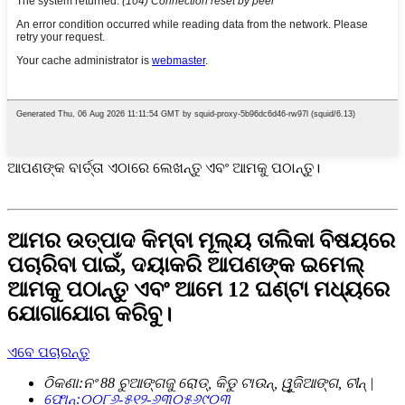
ଆପଣଙ୍କ ବାର୍ତ୍ତା ଏଠାରେ ଲେଖନ୍ତୁ ଏବଂ ଆମକୁ ପଠାନ୍ତୁ।
ଆମର ଉତ୍ପାଦ କିମ୍ବା ମୂଲ୍ୟ ତାଲିକା ବିଷୟରେ
ପଚାରିବା ପାଇଁ, ଦୟାକରି ଆପଣଙ୍କ ଇମେଲ୍
ଆମକୁ ପଠାନ୍ତୁ ଏବଂ ଆମେ 12 ଘଣ୍ଟା ମଧ୍ୟରେ
ଯୋଗାଯୋଗ କରିବୁ।
ଏବେ ପଚାରନ୍ତୁ
ଠିକଣା:
ନଂ 88 ଚୁଆଙ୍ଗଜୁ ରୋଡ୍, କିଡୁ ଟାଉନ୍, ୱୁଜିଆଙ୍ଗ, ଚୀନ୍ |
ଫୋନ୍:
୦୦୮୬-୫୧୨-୬୩୦୫୬୯୦୩