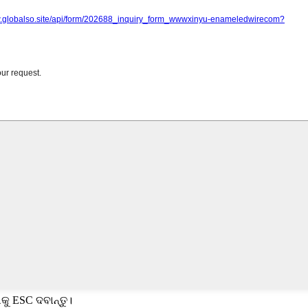
କୁ ESC ଦବାନ୍ତୁ।