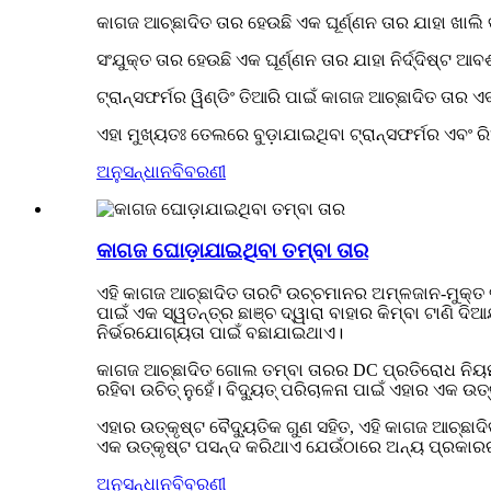
କାଗଜ ଆଚ୍ଛାଦିତ ତାର ହେଉଛି ଏକ ଘୂର୍ଣ୍ଣନ ତାର ଯାହା ଖାଲି 
ସଂଯୁକ୍ତ ତାର ହେଉଛି ଏକ ଘୂର୍ଣ୍ଣନ ତାର ଯାହା ନିର୍ଦ୍ଦିଷ୍ଟ 
ଟ୍ରାନ୍ସଫର୍ମର ୱିଣ୍ଡିଂ ତିଆରି ପାଇଁ କାଗଜ ଆଚ୍ଛାଦିତ ତାର ଏବ
ଏହା ମୁଖ୍ୟତଃ ତେଲରେ ବୁଡ଼ାଯାଇଥିବା ଟ୍ରାନ୍ସଫର୍ମର ଏବଂ 
ଅନୁସନ୍ଧାନ
ବିବରଣୀ
କାଗଜ ଘୋଡ଼ାଯାଇଥିବା ତମ୍ବା ତାର
ଏହି କାଗଜ ଆଚ୍ଛାଦିତ ତାରଟି ଉଚ୍ଚମାନର ଅମ୍ଳଜାନ-ମୁକ୍ତ ତମ୍
ପାଇଁ ଏକ ସ୍ୱତନ୍ତ୍ର ଛାଞ୍ଚ ଦ୍ୱାରା ବାହାର କିମ୍ବା ଟାଣି ଦି
ନିର୍ଭରଯୋଗ୍ୟତା ପାଇଁ ବଛାଯାଇଥାଏ।
କାଗଜ ଆଚ୍ଛାଦିତ ଗୋଲ ତମ୍ବା ତାରର DC ପ୍ରତିରୋଧ ନିୟମ 
ରହିବା ଉଚିତ୍ ନୁହେଁ। ବିଦ୍ୟୁତ୍ ପରିଚାଳନା ପାଇଁ ଏହାର ଏକ 
ଏହାର ଉତ୍କୃଷ୍ଟ ବୈଦ୍ୟୁତିକ ଗୁଣ ସହିତ, ଏହି କାଗଜ ଆଚ୍ଛ
ଏକ ଉତ୍କୃଷ୍ଟ ପସନ୍ଦ କରିଥାଏ ଯେଉଁଠାରେ ଅନ୍ୟ ପ୍ରକାରର
ଅନୁସନ୍ଧାନ
ବିବରଣୀ