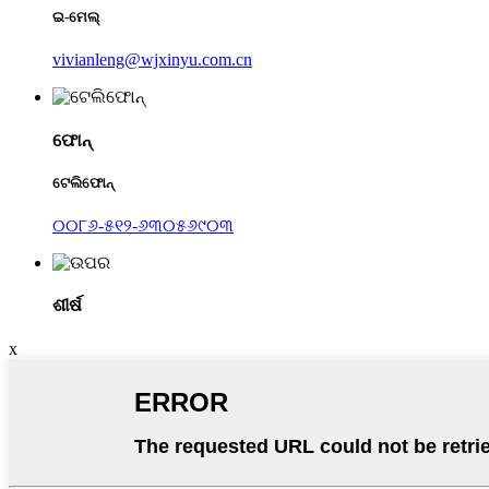
ଇ-ମେଲ୍
vivianleng@wjxinyu.com.cn
ଫୋନ୍
ଟେଲିଫୋନ୍
୦୦୮୬-୫୧୨-୬୩୦୫୬୯୦୩
ଶୀର୍ଷ
x