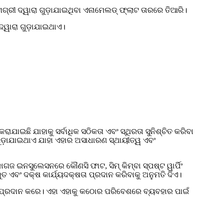
ାମଗ୍ରୀ ଦ୍ୱାରା ଗୁଡ଼ାଯାଇଥିବା ଏନାମେଲଡ୍ ଫ୍ଲାଟ ତାରରେ ତିଆରି।
ଦ୍ୱାରା ଗୁଡ଼ାଯାଇଥାଏ।
ଯାଇଛି ଯାହାକୁ ସର୍ବାଧିକ ସଠିକତା ଏବଂ ସ୍ଥିରତା ସୁନିଶ୍ଚିତ କରିବା
ିତ ଗୁଡ଼ାଯାଇଥାଏ ଯାହା ଏହାର ଅସାଧାରଣ ସ୍ଥାୟୀତ୍ୱ ଏବଂ
 ଇନସୁଲେସନରେ କୌଣସି ଫାଟ, ସିମ୍ କିମ୍ବା ସ୍ପଷ୍ଟ ୱାର୍ପିଂ
ୁତ ଏବଂ ଦକ୍ଷ କାର୍ଯ୍ୟଦକ୍ଷତା ପ୍ରଦାନ କରିବାକୁ ଅନୁମତି ଦିଏ।
ୋଧ ପ୍ରଦାନ କରେ। ଏହା ଏହାକୁ କଠୋର ପରିବେଶରେ ବ୍ୟବହାର ପାଇଁ