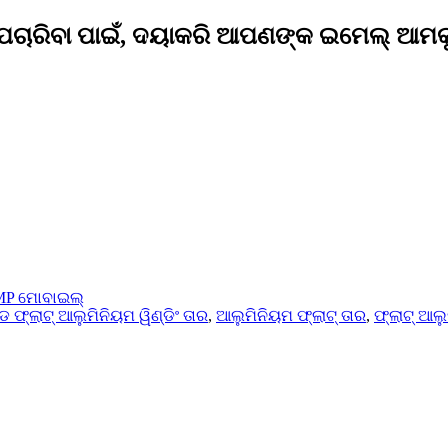
 ପଚାରିବା ପାଇଁ, ଦୟାକରି ଆପଣଙ୍କ ଇମେଲ୍ ଆମକୁ
P ମୋବାଇଲ୍
 ଫ୍ଲାଟ୍ ଆଲୁମିନିୟମ ୱିଣ୍ଡିଂ ତାର
,
ଆଲୁମିନିୟମ ଫ୍ଲାଟ୍ ତାର
,
ଫ୍ଲାଟ୍ ଆଲୁ