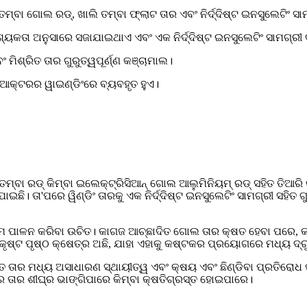
ତମ୍ବା ଗୋଲ ରଡ୍, ଖାଲି ତମ୍ବା ଫ୍ଲାଟ ତାର ଏବଂ ନିର୍ଦ୍ଦିଷ୍ଟ ଇନସୁଲେଟିଂ ସ
ଆବଶ୍ୟକତା ଅନୁସାରେ ସଜାଯାଇଥାଏ ଏବଂ ଏକ ନିର୍ଦ୍ଦିଷ୍ଟ ଇନସୁଲେଟିଂ ସାମଗ୍ରୀ 
ଂ ମିଶ୍ରିତ ତାର ଗୁରୁତ୍ୱପୂର୍ଣ୍ଣ କଞ୍ଚାମାଲ।
ରିଆକ୍ଟରର ୱାଇଣ୍ଡିଂରେ ବ୍ୟବହୃତ ହୁଏ।
ବା ରଡ୍ କିମ୍ବା ଇଲେକ୍ଟ୍ରିସିଆନ୍ ଗୋଲ ଆଲୁମିନିୟମ୍ ରଡ୍ ସହିତ ତିଆରି କରା
ଆଯାଇଛି। ତା'ପରେ ୱିଣ୍ଡିଂ ତାରକୁ ଏକ ନିର୍ଦ୍ଦିଷ୍ଟ ଇନସୁଲେଟିଂ ସାମଗ୍ରୀ ସହ
ପାଳନ କରିବା ଉଚିତ। କାଗଜ ଆଚ୍ଛାଦିତ ଗୋଲ ତାର କ୍ଷତ ହେବା ପରେ, କାଗଜ
ଉତ୍କୃଷ୍ଟ ପୃଷ୍ଠ କ୍ଷେତ୍ର ଅଛି, ଯାହା ଏହାକୁ କଷ୍ଟକର ପ୍ରୟୋଗରେ ମଧ୍ୟ ଦ୍ର
ାଦିତ ତାର ମଧ୍ୟ ଅସାଧାରଣ ସ୍ଥାୟୀତ୍ୱ ଏବଂ କ୍ଷୟ ଏବଂ ଛିଣ୍ଡିବା ପ୍ରତିର
 ତାର ଶୀଘ୍ର ଭାଙ୍ଗିପାରେ କିମ୍ବା କ୍ଷତିଗ୍ରସ୍ତ ହୋଇପାରେ।