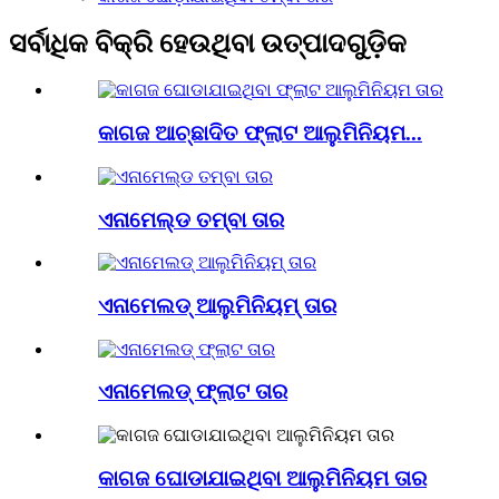
ସର୍ବାଧିକ ବିକ୍ରି ହେଉଥିବା ଉତ୍ପାଦଗୁଡ଼ିକ
କାଗଜ ଆଚ୍ଛାଦିତ ଫ୍ଲାଟ ଆଲୁମିନିୟମ...
ଏନାମେଲ୍ଡ ତମ୍ବା ତାର
ଏନାମେଲଡ୍ ଆଲୁମିନିୟମ୍ ତାର
ଏନାମେଲଡ୍ ଫ୍ଲାଟ ତାର
କାଗଜ ଘୋଡାଯାଇଥିବା ଆଲୁମିନିୟମ ତାର