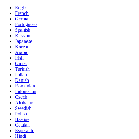
English
French
German
Portuguese
Spanish
Russian
Japanese
Korean
Arabic
Irish
Greek
Turkish
Italian
Danish
Romanian
Indonesian
Czech
Afrikaans
Swedish
Polish
Basque
Catalan
Esperanto
Hindi