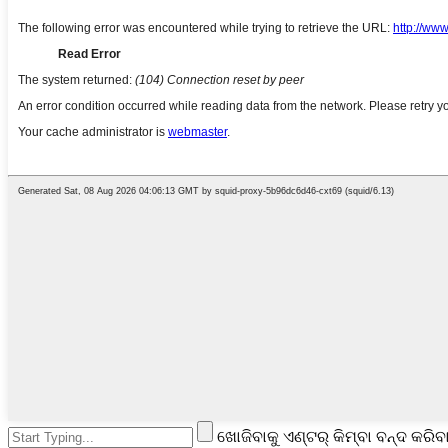
ଖୋଜିବାକୁ ଏଣ୍ଟର୍ କିମ୍ବା ବନ୍ଦ କରିବା