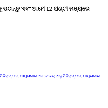
 ପଠାନ୍ତୁ ଏବଂ ଆମେ 12 ଘଣ୍ଟା ମଧ୍ୟରେ
ମିନିୟମ୍ ତାର
,
ଆୟତାକାର ଏନାମେଲଡ୍ ଆଲୁମିନିୟମ୍ ତାର
,
ଆୟତାକାର