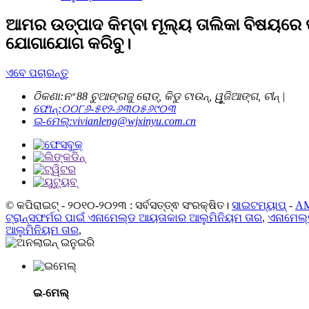
ଆମର ଉତ୍ପାଦ କିମ୍ବା ମୂଲ୍ୟ ତାଲିକା ବିଷୟରେ
ଯୋଗାଯୋଗ କରିବୁ।
ଏବେ ପଚାରନ୍ତୁ
ଠିକଣା:
ନଂ 88 ଚୁଆଙ୍ଗଜୁ ରୋଡ୍, କିଡୁ ଟାଉନ୍, ୱୁଜିଆଙ୍ଗ, ଚୀନ୍ |
ଫୋନ୍:
୦୦୮୬-୫୧୨-୬୩୦୫୬୯୦୩
ଇ-ମେଲ୍:
vivianleng@wjxinyu.com.cn
© କପିରାଇଟ୍ - ୨୦୧୦-୨୦୨୩ : ସର୍ବସତ୍ତ୍ଵ ସଂରକ୍ଷିତ।
ସାଇଟମ୍ୟାପ୍
-
AM
ଟ୍ରାନ୍ସଫର୍ମର ପାଇଁ ଏନାମେଲ୍ଡ ଆୟତାକାର ଆଲୁମିନିୟମ ତାର
,
ଏନାମେଲ୍ଡ
ଆଲୁମିନିୟମ ତାର
,
ଇ-ମେଲ୍