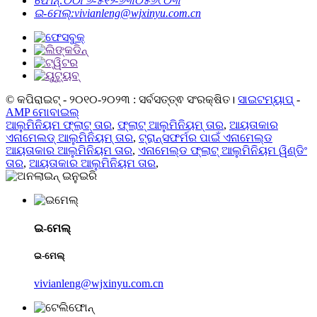
ଫୋନ୍:
୦୦୮୬-୫୧୨-୬୩୦୫୬୯୦୩
ଇ-ମେଲ୍:
vivianleng@wjxinyu.com.cn
© କପିରାଇଟ୍ - ୨୦୧୦-୨୦୨୩ : ସର୍ବସତ୍ତ୍ଵ ସଂରକ୍ଷିତ।
ସାଇଟମ୍ୟାପ୍
-
AMP ମୋବାଇଲ୍
ଆଲୁମିନିୟମ ଫ୍ଲାଟ୍ ତାର
,
ଫ୍ଲାଟ୍ ଆଲୁମିନିୟମ୍ ତାର
,
ଆୟତାକାର
ଏନାମେଲଡ୍ ଆଲୁମିନିୟମ୍ ତାର
,
ଟ୍ରାନ୍ସଫର୍ମର ପାଇଁ ଏନାମେଲ୍ଡ
ଆୟତାକାର ଆଲୁମିନିୟମ ତାର
,
ଏନାମେଲ୍ଡ ଫ୍ଲାଟ୍ ଆଲୁମିନିୟମ ୱିଣ୍ଡିଂ
ତାର
,
ଆୟତାକାର ଆଲୁମିନିୟମ ତାର
,
ଇ-ମେଲ୍
ଇ-ମେଲ୍
vivianleng@wjxinyu.com.cn