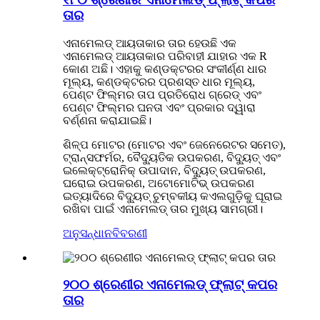
ତାର
ଏନାମେଲଡ୍ ଆୟତାକାର ତାର ହେଉଛି ଏକ
ଏନାମେଲଡ୍ ଆୟତାକାର ପରିବାହୀ ଯାହାର ଏକ R
କୋଣ ଅଛି। ଏହାକୁ କଣ୍ଡକ୍ଟରର ସଂକୀର୍ଣ୍ଣ ଧାର
ମୂଲ୍ୟ, କଣ୍ଡକ୍ଟରର ପ୍ରଶସ୍ତ ଧାର ମୂଲ୍ୟ,
ପେଣ୍ଟ ଫିଲ୍ମର ତାପ ପ୍ରତିରୋଧ ଗ୍ରେଡ୍ ଏବଂ
ପେଣ୍ଟ ଫିଲ୍ମର ଘନତା ଏବଂ ପ୍ରକାର ଦ୍ୱାରା
ବର୍ଣ୍ଣନା କରାଯାଇଛି।
ଶିଳ୍ପ ମୋଟର (ମୋଟର ଏବଂ ଜେନେରେଟର ସମେତ),
ଟ୍ରାନ୍ସଫର୍ମର, ବୈଦ୍ୟୁତିକ ଉପକରଣ, ବିଦ୍ୟୁତ୍ ଏବଂ
ଇଲେକ୍ଟ୍ରୋନିକ୍ ଉପାଦାନ, ବିଦ୍ୟୁତ୍ ଉପକରଣ,
ଘରୋଇ ଉପକରଣ, ଅଟୋମୋଟିଭ୍ ଉପକରଣ
ଇତ୍ୟାଦିରେ ବିଦ୍ୟୁତ୍ ଚୁମ୍ବକୀୟ କଏଲଗୁଡ଼ିକୁ ଘୂରାଇ
ରଖିବା ପାଇଁ ଏନାମେଲଡ୍ ତାର ମୁଖ୍ୟ ସାମଗ୍ରୀ।
ଅନୁସନ୍ଧାନ
ବିବରଣୀ
୨୦୦ ଶ୍ରେଣୀର ଏନାମେଲଡ୍ ଫ୍ଲାଟ୍ କପର
ତାର