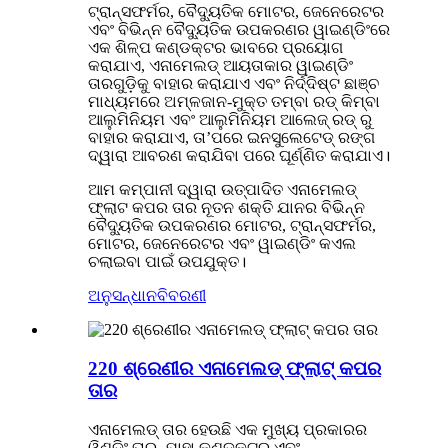
ଟ୍ରାନ୍ସଫର୍ମର, ବୈଦ୍ୟୁତିକ ମୋଟର, ଜେନେରେଟର
ଏବଂ ବିଭିନ୍ନ ବୈଦ୍ୟୁତିକ ଉପକରଣର ୱାଇଣ୍ଡିଂରେ
ଏକ ଶିଳ୍ପ କଣ୍ଡକ୍ଟର ଭାବରେ ପ୍ରୟୋଗ
କରାଯାଏ, ଏନାମେଲଡ୍ ଆୟତାକାର ୱାଇଣ୍ଡିଂ
ତାରଗୁଡ଼ିକୁ ବାହାର କରାଯାଏ ଏବଂ ନିର୍ଦ୍ଦିଷ୍ଟ ଛାଞ୍ଚ
ମାଧ୍ୟମରେ ଅମ୍ଳଜାନ-ମୁକ୍ତ ତମ୍ବା ରଡ୍ କିମ୍ବା
ଆଲୁମିନିୟମ ଏବଂ ଆଲୁମିନିୟମ ଆଲେଜ୍ ରଡ୍ ରୁ
ବାହାର କରାଯାଏ, ତା’ପରେ ଇନସୁଲେଟେଡ୍ ରଙ୍ଗ
ଦ୍ୱାରା ଆବରଣ କରାଯିବା ପରେ ଘୂର୍ଣ୍ଣିତ କରାଯାଏ।
ଆମ କମ୍ପାନୀ ଦ୍ୱାରା ଉତ୍ପାଦିତ ଏନାମେଲଡ୍
ଫ୍ଲାଟ କପର ତାର ନୂତନ ଶକ୍ତି ଯାନର ବିଭିନ୍ନ
ବୈଦ୍ୟୁତିକ ଉପକରଣର ମୋଟର, ଟ୍ରାନ୍ସଫର୍ମର,
ମୋଟର, ଜେନେରେଟର ଏବଂ ୱାଇଣ୍ଡିଂ କଏଲ
ଚଲାଇବା ପାଇଁ ଉପଯୁକ୍ତ।
ଅନୁସନ୍ଧାନ
ବିବରଣୀ
220 ଶ୍ରେଣୀର ଏନାମେଲଡ୍ ଫ୍ଲାଟ୍ କପର
ତାର
ଏନାମେଲଡ୍ ତାର ହେଉଛି ଏକ ମୁଖ୍ୟ ପ୍ରକାରର
ୱିଣ୍ଡିଂ ତାର, ଯାହା କଣ୍ଡକ୍ଟର ଏବଂ