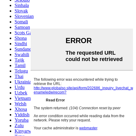
Sinhala
Slovak
Slovenian
Somali
Samoan
Scots Gaelic
Shona
Sindhi
Sundanese
Swahili
Tajik
Tamil
Telugu
Thai
Ukrainian
Urdu
Uzbek
Vietnamese
Welsh
Xhosa
Yiddish
Yoruba
Zulu
Kinyarwanda