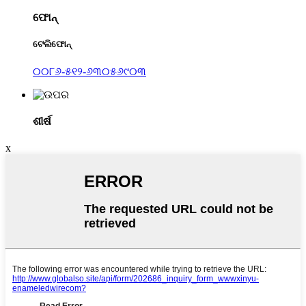
ଫୋନ୍
ଟେଲିଫୋନ୍
୦୦୮୬-୫୧୨-୬୩୦୫୬୯୦୩
ଶୀର୍ଷ
x