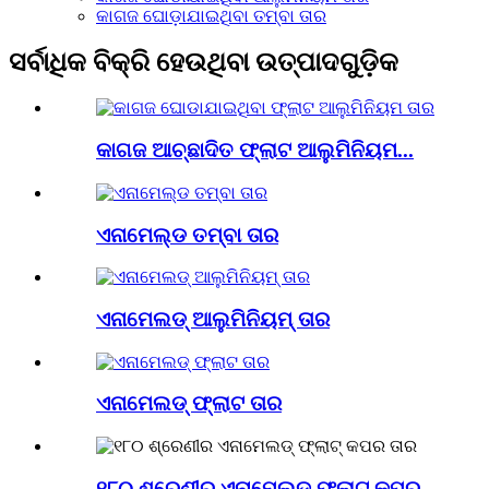
କାଗଜ ଘୋଡ଼ାଯାଇଥିବା ତମ୍ବା ତାର
ସର୍ବାଧିକ ବିକ୍ରି ହେଉଥିବା ଉତ୍ପାଦଗୁଡ଼ିକ
କାଗଜ ଆଚ୍ଛାଦିତ ଫ୍ଲାଟ ଆଲୁମିନିୟମ...
ଏନାମେଲ୍ଡ ତମ୍ବା ତାର
ଏନାମେଲଡ୍ ଆଲୁମିନିୟମ୍ ତାର
ଏନାମେଲଡ୍ ଫ୍ଲାଟ ତାର
୧୮୦ ଶ୍ରେଣୀର ଏନାମେଲଡ୍ ଫ୍ଲାଟ୍ କପର