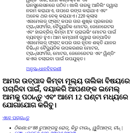
ଇନସୁଲେସନରେ ଗଠିତ। ଖାଲି ତାରକୁ ଆନିଲିଂ ଦ୍ୱାରା
ନରମ କରାଯାଏ, ତାପରେ ରଙ୍ଗ କରାଯାଏ ଏବଂ
ଅନେକ ଥର ବେକ୍ କରାଯାଏ। 220 କ୍ଲାସ
ଏନାମେଲଡ୍ ଫ୍ଲାଟ୍ କପର ତାର ଶୁଷ୍କ ପ୍ରକାରର
ଟ୍ରାନ୍ସଫର୍ମର, ବୈଦ୍ୟୁତିକ ମୋଟର, ଜେନେରେଟର
ଏବଂ ହାଇବ୍ରିଡ୍ କିମ୍ବା EV ଡ୍ରାଇଭିଂ ମୋଟର ପାଇଁ
ବ୍ୟବହୃତ ହୁଏ। ଆମ କମ୍ପାନୀ ଦ୍ୱାରା ଉତ୍ପାଦିତ
ଏନାମେଲଡ୍ ଫ୍ଲାଟ୍ କପର ତାର ନୂତନ ଶକ୍ତି ଯାନର
ବିଭିନ୍ନ ବୈଦ୍ୟୁତିକ ଉପକରଣର ମୋଟର,
ଟ୍ରାନ୍ସଫର୍ମର, ମୋଟର, ଜେନେରେଟର ଏବଂ ୱିଣ୍ଡିଂ
କଏଲ ଚଲାଇବା ପାଇଁ ଉପଯୁକ୍ତ।
ଅନୁସନ୍ଧାନ
ବିବରଣୀ
ଆମର ଉତ୍ପାଦ କିମ୍ବା ମୂଲ୍ୟ ତାଲିକା ବିଷୟରେ
ପଚାରିବା ପାଇଁ, ଦୟାକରି ଆପଣଙ୍କ ଇମେଲ୍
ଆମକୁ ପଠାନ୍ତୁ ଏବଂ ଆମେ 12 ଘଣ୍ଟା ମଧ୍ୟରେ
ଯୋଗାଯୋଗ କରିବୁ।
ଏବେ ପଚାରନ୍ତୁ
ଠିକଣା:
ନଂ 88 ଚୁଆଙ୍ଗଜୁ ରୋଡ୍, କିଡୁ ଟାଉନ୍, ୱୁଜିଆଙ୍ଗ, ଚୀନ୍ |