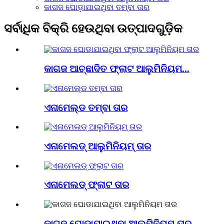
କାଗଜ ଘୋଡ଼ାଯାଇଥିବା ତମ୍ବା ତାର
ସର୍ବାଧିକ ବିକ୍ରି ହେଉଥିବା ଉତ୍ପାଦଗୁଡ଼ିକ
କାଗଜ ଆଚ୍ଛାଦିତ ଫ୍ଲାଟ ଆଲୁମିନିୟମ...
ଏନାମେଲ୍ଡ ତମ୍ବା ତାର
ଏନାମେଲଡ୍ ଆଲୁମିନିୟମ୍ ତାର
ଏନାମେଲଡ୍ ଫ୍ଲାଟ ତାର
କାଗଜ ଘୋଡାଯାଇଥିବା ଆଲୁମିନିୟମ ତାର