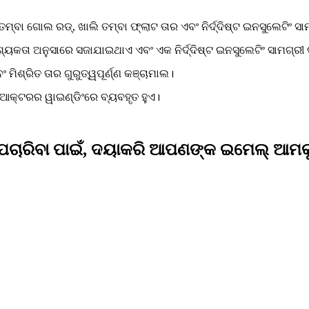
ତମ୍ବା ଗୋଲ ରଡ୍, ଖାଲି ତମ୍ବା ଫ୍ଲାଟ ତାର ଏବଂ ନିର୍ଦ୍ଦିଷ୍ଟ ଇନସୁଲେଟିଂ ସ
ଆବଶ୍ୟକତା ଅନୁସାରେ ସଜାଯାଇଥାଏ ଏବଂ ଏକ ନିର୍ଦ୍ଦିଷ୍ଟ ଇନସୁଲେଟିଂ ସାମଗ୍ରୀ 
ଂ ମିଶ୍ରିତ ତାର ଗୁରୁତ୍ୱପୂର୍ଣ୍ଣ କଞ୍ଚାମାଲ।
ରିଆକ୍ଟରର ୱାଇଣ୍ଡିଂରେ ବ୍ୟବହୃତ ହୁଏ।
 ପଚାରିବା ପାଇଁ, ଦୟାକରି ଆପଣଙ୍କ ଇମେଲ୍ ଆମକୁ