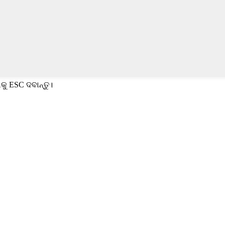
କୁ ESC ଦବାନ୍ତୁ।