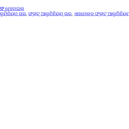
P ମୋବାଇଲ୍
ଲୁମିନିୟମ ତାର
,
ଫ୍ଲାଟ୍ ଆଲୁମିନିୟମ୍ ତାର
,
ଏନାମେଲ୍ଡ ଫ୍ଲାଟ୍ ଆଲୁମିନିୟମ 