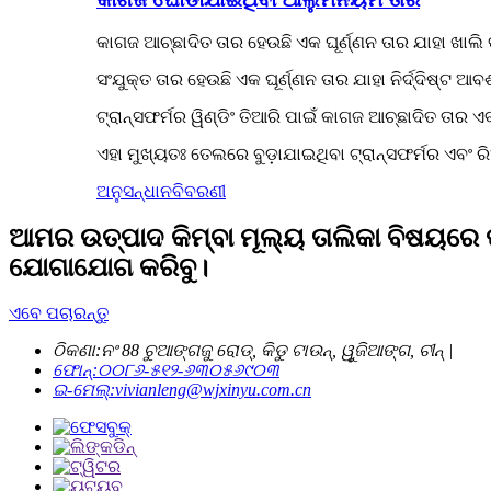
କାଗଜ ଆଚ୍ଛାଦିତ ତାର ହେଉଛି ଏକ ଘୂର୍ଣ୍ଣନ ତାର ଯାହା ଖାଲି 
ସଂଯୁକ୍ତ ତାର ହେଉଛି ଏକ ଘୂର୍ଣ୍ଣନ ତାର ଯାହା ନିର୍ଦ୍ଦିଷ୍ଟ 
ଟ୍ରାନ୍ସଫର୍ମର ୱିଣ୍ଡିଂ ତିଆରି ପାଇଁ କାଗଜ ଆଚ୍ଛାଦିତ ତାର ଏବ
ଏହା ମୁଖ୍ୟତଃ ତେଲରେ ବୁଡ଼ାଯାଇଥିବା ଟ୍ରାନ୍ସଫର୍ମର ଏବଂ 
ଅନୁସନ୍ଧାନ
ବିବରଣୀ
ଆମର ଉତ୍ପାଦ କିମ୍ବା ମୂଲ୍ୟ ତାଲିକା ବିଷୟରେ
ଯୋଗାଯୋଗ କରିବୁ।
ଏବେ ପଚାରନ୍ତୁ
ଠିକଣା:
ନଂ 88 ଚୁଆଙ୍ଗଜୁ ରୋଡ୍, କିଡୁ ଟାଉନ୍, ୱୁଜିଆଙ୍ଗ, ଚୀନ୍ |
ଫୋନ୍:
୦୦୮୬-୫୧୨-୬୩୦୫୬୯୦୩
ଇ-ମେଲ୍:
vivianleng@wjxinyu.com.cn