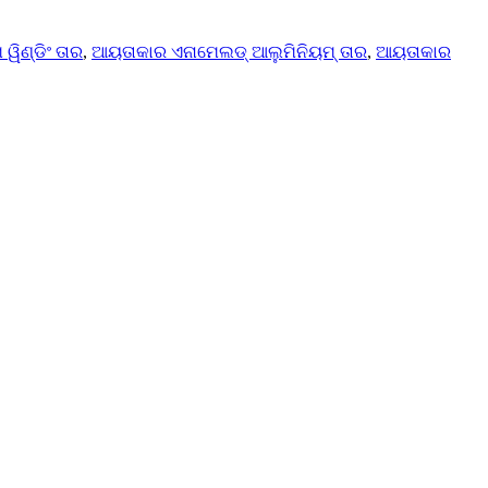
ୱିଣ୍ଡିଂ ତାର
,
ଆୟତାକାର ଏନାମେଲଡ୍ ଆଲୁମିନିୟମ୍ ତାର
,
ଆୟତାକାର