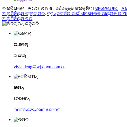
© କପିରାଇଟ୍ - ୨୦୧୦-୨୦୨୩ : ସର୍ବସତ୍ତ୍ଵ ସଂରକ୍ଷିତ।
ସାଇଟମ୍ୟାପ୍
-
AM
ଆଲୁମିନିୟମ ଫ୍ଲାଟ୍ ତାର
,
ଟ୍ରାନ୍ସଫର୍ମର ପାଇଁ ଏନାମେଲ୍ଡ ଆୟତାକାର ଆ
ଆଲୁମିନିୟମ ତାର
,
ଇ-ମେଲ୍
ଇ-ମେଲ୍
vivianleng@wjxinyu.com.cn
ଫୋନ୍
ଟେଲିଫୋନ୍
୦୦୮୬-୫୧୨-୬୩୦୫୬୯୦୩