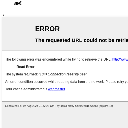
ଶୀର୍ଷ
x