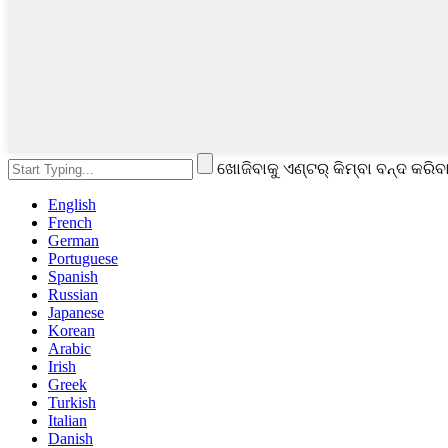
ଖୋଜିବାକୁ ଏଣ୍ଟର୍ କିମ୍ବା ବନ୍ଦ କରିବା
English
French
German
Portuguese
Spanish
Russian
Japanese
Korean
Arabic
Irish
Greek
Turkish
Italian
Danish