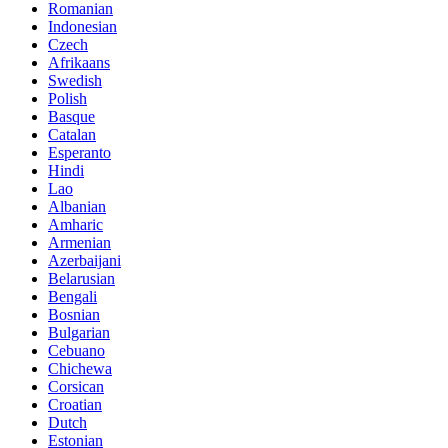
Romanian
Indonesian
Czech
Afrikaans
Swedish
Polish
Basque
Catalan
Esperanto
Hindi
Lao
Albanian
Amharic
Armenian
Azerbaijani
Belarusian
Bengali
Bosnian
Bulgarian
Cebuano
Chichewa
Corsican
Croatian
Dutch
Estonian