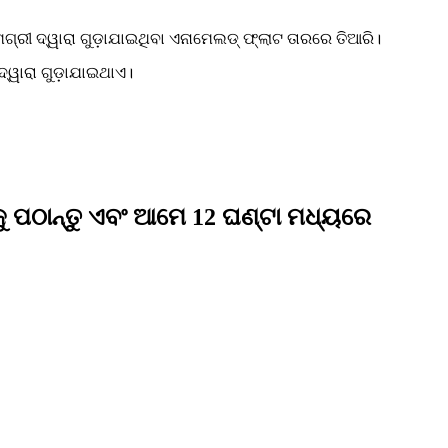
ାମଗ୍ରୀ ଦ୍ୱାରା ଗୁଡ଼ାଯାଇଥିବା ଏନାମେଲଡ୍ ଫ୍ଲାଟ ତାରରେ ତିଆରି।
ଦ୍ୱାରା ଗୁଡ଼ାଯାଇଥାଏ।
 ପଠାନ୍ତୁ ଏବଂ ଆମେ 12 ଘଣ୍ଟା ମଧ୍ୟରେ