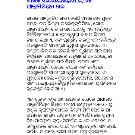
ଆଲୁମିନିୟମ ତାର
କାଗଜ ଆଚ୍ଛାଦିତ ତାର ହେଉଛି ଅମ୍ଳଜାନ ମୁକ୍ତ
ତମ୍ବା ରଡ୍ କିମ୍ବା ଇଲେକ୍ଟ୍ରିସିଆନ୍ ଗୋଲ
ଆଲୁମିନିୟମ୍ ରଡ୍ ର ତାର ଯାହାକୁ ଏକ ନିର୍ଦ୍ଦିଷ୍ଟ
ନିର୍ଦ୍ଦିଷ୍ଟକରଣ ଛାଞ୍ଚ ଦ୍ୱାରା ବାହାର କିମ୍ବା
ଟଣାଯାଇଥାଏ, ଏବଂ ଘୂର୍ଣ୍ଣନ ତାରକୁ ଏକ ନିର୍ଦ୍ଦିଷ୍ଟ
ଇନସୁଲେଟିଂ ସାମଗ୍ରୀ ଦ୍ୱାରା ଗୁଡ଼ାଯାଇଥାଏ।
କମ୍ପୋଜିଟ୍ ତାର ହେଉଛି ଏକ ଘୂର୍ଣ୍ଣନ ତାର ଯାହା
ନିର୍ଦ୍ଦିଷ୍ଟ ଆବଶ୍ୟକତା ଅନୁସାରେ ସଜାଯାଇଥିବା
ଅନେକ ଘୂର୍ଣ୍ଣନ ତାର କିମ୍ବା ତମ୍ବା ଏବଂ
ଆଲୁମିନିୟମ୍ ତାରରେ ତିଆରି ଏବଂ ନିର୍ଦ୍ଦିଷ୍ଟ
ଇନସୁଲେଟିଂ ସାମଗ୍ରୀ ଦ୍ୱାରା ଗୁଡ଼ାଯାଇଥାଏ।
ମୁଖ୍ୟତଃ ତେଲ - ବୁଡ଼ା ଟ୍ରାନ୍ସଫର୍ମର, ରିଆକ୍ଟର
ଏବଂ ଅନ୍ୟାନ୍ୟ ବୈଦ୍ୟୁତିକ ଉପକରଣ ଘୂର୍ଣ୍ଣନରେ
ବ୍ୟବହୃତ ହୋଇଥାଏ।
ଏହା ଗ୍ରାହକଙ୍କ ଆବଶ୍ୟକତା ଉପରେ ଆଧାରିତ,
ଆଲୁମିନିୟମ କିମ୍ବା ତମ୍ବା କଣ୍ଡକ୍ଟରରେ 3 ରୁ
ଅଧିକ କ୍ରାଫ୍ଟ ପେପର କିମ୍ବା ମିକି ପେପର ଘା।
ସାଧାରଣ କାଗଜ ଆବୃତ ତାର ହେଉଛି ତେଲ ବୁଡ଼ାଇ
ଦିଆଯାଇଥିବା ଟ୍ରାନ୍ସଫର୍ମର କଏଲ ଏବଂ ସମାନ
ବୈଦ୍ୟୁତିକ କଏଲ ପାଇଁ ଏକ ସ୍ୱତନ୍ତ୍ର ସାମଗ୍ରୀ,
ଗର୍ଭାଧାନ ପରେ, ସେବା ତାପମାତ୍ରା ସୂଚକାଙ୍କ