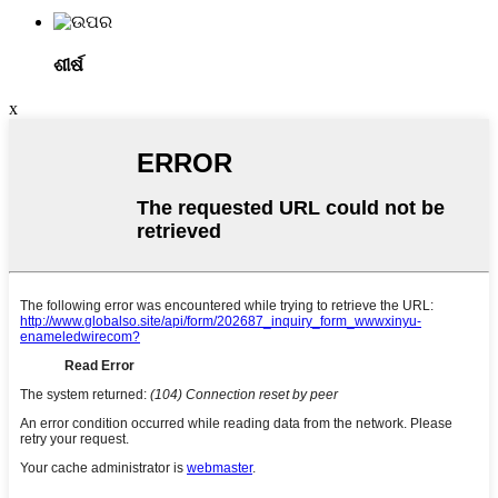
ଶୀର୍ଷ
x