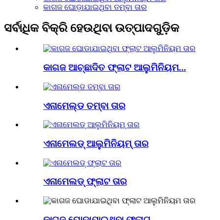
କାଗଜ ଘୋଡ଼ାଯାଇଥିବା ତମ୍ବା ତାର
ସର୍ବାଧିକ ବିକ୍ରି ହେଉଥିବା ଉତ୍ପାଦଗୁଡ଼ିକ
କାଗଜ ଆଚ୍ଛାଦିତ ଫ୍ଲାଟ ଆଲୁମିନିୟମ...
ଏନାମେଲ୍ଡ ତମ୍ବା ତାର
ଏନାମେଲଡ୍ ଆଲୁମିନିୟମ୍ ତାର
ଏନାମେଲଡ୍ ଫ୍ଲାଟ ତାର
କାଗଜ ଘୋଡାଯାଇଥିବା ଫ୍ଲାଟ