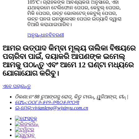
105℃। ଗ୍ରାହକଙ୍କ ଆବଶ୍ୟକତା ଅନୁସାରେ, ଏହା
ଯଥାକ୍ରମେ ଟେଲିଫୋନ ପେପର, କେବୁଲ୍ ପେପର,
ମିକି ପେପର, ଉଚ୍ଚ ଭୋଲଟେଜ୍ କେବୁଲ୍ ପେପର,
ଉଚ୍ଚ ଘନତା ଇନସୁଲେସନ ପେପର ଇତ୍ୟାଦି ଦ୍ୱାରା
ତିଆରି କରାଯାଇପାରିବ।
ଅନୁସନ୍ଧାନ
ବିବରଣୀ
ଆମର ଉତ୍ପାଦ କିମ୍ବା ମୂଲ୍ୟ ତାଲିକା ବିଷୟରେ
ପଚାରିବା ପାଇଁ, ଦୟାକରି ଆପଣଙ୍କ ଇମେଲ୍
ଆମକୁ ପଠାନ୍ତୁ ଏବଂ ଆମେ 12 ଘଣ୍ଟା ମଧ୍ୟରେ
ଯୋଗାଯୋଗ କରିବୁ।
ଏବେ ପଚାରନ୍ତୁ
ଠିକଣା:
ନଂ 88 ଚୁଆଙ୍ଗଜୁ ରୋଡ୍, କିଡୁ ଟାଉନ୍, ୱୁଜିଆଙ୍ଗ, ଚୀନ୍ |
ଫୋନ୍:
୦୦୮୬-୫୧୨-୬୩୦୫୬୯୦୩
ଇ-ମେଲ୍:
vivianleng@wjxinyu.com.cn