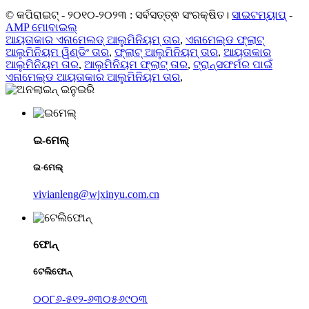
© କପିରାଇଟ୍ - ୨୦୧୦-୨୦୨୩ : ସର୍ବସତ୍ତ୍ଵ ସଂରକ୍ଷିତ।
ସାଇଟମ୍ୟାପ୍
-
AMP ମୋବାଇଲ୍
ଆୟତାକାର ଏନାମେଲଡ୍ ଆଲୁମିନିୟମ୍ ତାର
,
ଏନାମେଲ୍ଡ ଫ୍ଲାଟ୍
ଆଲୁମିନିୟମ ୱିଣ୍ଡିଂ ତାର
,
ଫ୍ଲାଟ୍ ଆଲୁମିନିୟମ୍ ତାର
,
ଆୟତାକାର
ଆଲୁମିନିୟମ ତାର
,
ଆଲୁମିନିୟମ ଫ୍ଲାଟ୍ ତାର
,
ଟ୍ରାନ୍ସଫର୍ମର ପାଇଁ
ଏନାମେଲ୍ଡ ଆୟତାକାର ଆଲୁମିନିୟମ ତାର
,
ଇ-ମେଲ୍
ଇ-ମେଲ୍
vivianleng@wjxinyu.com.cn
ଫୋନ୍
ଟେଲିଫୋନ୍
୦୦୮୬-୫୧୨-୬୩୦୫୬୯୦୩