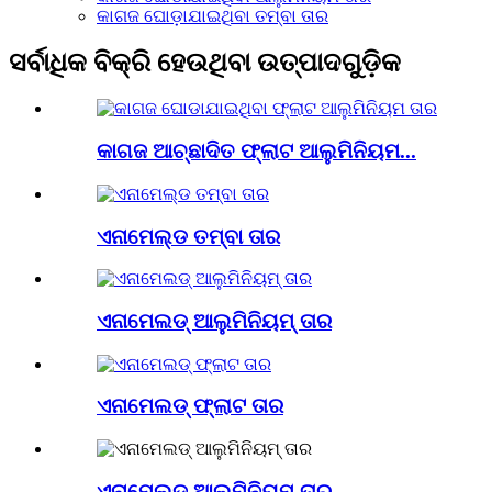
କାଗଜ ଘୋଡ଼ାଯାଇଥିବା ତମ୍ବା ତାର
ସର୍ବାଧିକ ବିକ୍ରି ହେଉଥିବା ଉତ୍ପାଦଗୁଡ଼ିକ
କାଗଜ ଆଚ୍ଛାଦିତ ଫ୍ଲାଟ ଆଲୁମିନିୟମ...
ଏନାମେଲ୍ଡ ତମ୍ବା ତାର
ଏନାମେଲଡ୍ ଆଲୁମିନିୟମ୍ ତାର
ଏନାମେଲଡ୍ ଫ୍ଲାଟ ତାର
ଏନାମେଲଡ୍ ଆଲୁମିନିୟମ୍ ତାର