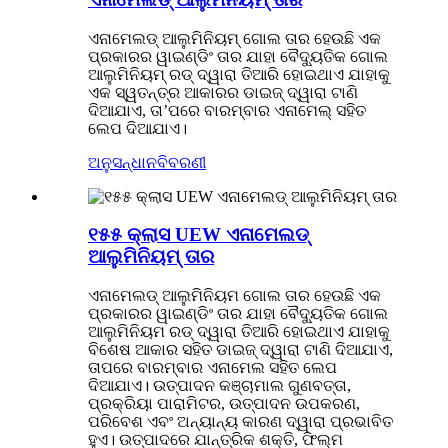
ଏନାମେଲଡ୍ ଆଲୁମିନିୟମ୍ ଗୋଲ ତାର ହେଉଛି ଏକ
ପ୍ରକାରର ୱାଇଣ୍ଡିଂ ତାର ଯାହା ବୈଦ୍ୟୁତିକ ଗୋଲ
ଆଲୁମିନିୟମ୍ ରଡ୍ ଦ୍ୱାରା ତିଆରି ହୋଇଥାଏ ଯାହାକୁ
ଏକ ସ୍ୱତନ୍ତ୍ର ଆକାରର ଡାଇଜ୍ ଦ୍ୱାରା ଟାଣି
ଦିଆଯାଏ, ତା’ପରେ ବାରମ୍ବାର ଏନାମେଲ୍ ସହିତ
ଲେପ ଦିଆଯାଏ।
ଅନୁସନ୍ଧାନ
ବିବରଣୀ
୧୫୫ କ୍ଲାସ UEW ଏନାମେଲଡ୍
ଆଲୁମିନିୟମ୍ ତାର
ଏନାମେଲଡ୍ ଆଲୁମିନିୟମ ଗୋଲ ତାର ହେଉଛି ଏକ
ପ୍ରକାରର ୱାଇଣ୍ଡିଂ ତାର ଯାହା ବୈଦ୍ୟୁତିକ ଗୋଲ
ଆଲୁମିନିୟମ ରଡ୍ ଦ୍ୱାରା ତିଆରି ହୋଇଥାଏ ଯାହାକୁ
ବିଶେଷ ଆକାର ସହିତ ଡାଇଜ୍ ଦ୍ୱାରା ଟାଣି ଦିଆଯାଏ,
ତାପରେ ବାରମ୍ବାର ଏନାମେଲ ସହିତ ଲେପ
ଦିଆଯାଏ। ଉତ୍ପାଦନ କଞ୍ଚାମାଲ ଗୁଣବତ୍ତା,
ପ୍ରକ୍ରିୟା ପାରାମିଟର, ଉତ୍ପାଦନ ଉପକରଣ,
ପରିବେଶ ଏବଂ ଅନ୍ୟାନ୍ୟ କାରଣ ଦ୍ୱାରା ପ୍ରଭାବିତ
ହୁଏ। ଉତ୍ପାଦରେ ଯାନ୍ତ୍ରିକ ଶକ୍ତି, ଫିଲ୍ମ