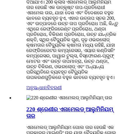
ଦିଆଯାଏ। 200 କ୍ଲାସ ଏନାମେଲଡ୍ ଆଲୁମିନିୟମ
ତାର ହେଉଛି ଏକ ଉତ୍କୃଷ୍ଟ ତାପ-ପ୍ରତିରୋଧୀ
ଏନାମେଲ ତାର, ଯାହା ଦେଶ ଏବଂ ବିଦେଶରେ ବହୁଳ
ଭାବରେ ବ୍ୟବହୃତ ହୁଏ, ଏହାର ଉତ୍ତାପ ସ୍ତର 200,
ଏବଂ ଉତ୍ପାଦରେ ଉଚ୍ଚ ତାପ ପ୍ରତିରୋଧ ଅଛି, କିନ୍ତୁ
ଏଥିରେ ରେଫ୍ରିଜରେଣ୍ଟ ପ୍ରତିରୋଧ, ଥଣ୍ଡା
ପ୍ରତିରୋଧ, ବିକିରଣ ପ୍ରତିରୋଧ, ଉଚ୍ଚ ଯାନ୍ତ୍ରିକ
ଶକ୍ତି, ସ୍ଥିର ବୈଦ୍ୟୁତିକ ଗୁଣ, ଦୃଢ଼ ଓଭରଲୋଡ୍
କ୍ଷମତାର ବୈଦ୍ୟୁତିକ କ୍ଷମତା ମଧ୍ୟ ରହିଛି, ଯାହା
ରେଫ୍ରିଜରେଟର କମ୍ପ୍ରେସର, ଏୟାର କଣ୍ଡିସନିଂ
କମ୍ପ୍ରେସର, ପାୱାର ଟୁଲ୍ସ, ବିସ୍ଫୋରଣ-ପ୍ରୁଫ୍
ମୋଟର ଏବଂ ଉଚ୍ଚ ତାପମାତ୍ରା, ଉଚ୍ଚ ଥଣ୍ଡା,
ଉଚ୍ଚ ବିକିରଣ, ଓଭରଲୋଡ୍ ଏବଂ ଅନ୍ୟାନ୍ୟ
ପରିସ୍ଥିତିରେ ବ୍ୟବହୃତ ବୈଦ୍ୟୁତିକ
ଉପକରଣଗୁଡ଼ିକରେ ବହୁଳ ଭାବରେ ବ୍ୟବହୃତ ହୁଏ।
ଅନୁସନ୍ଧାନ
ବିବରଣୀ
220 ଶ୍ରେଣୀର ଏନାମେଲଡ୍ ଆଲୁମିନିୟମ୍
ତାର
ଏନାମେଲଡ୍ ଆଲୁମିନିୟମ ଗୋଲ ତାର ହେଉଛି ଏକ
ପ୍ରକାରର ୱାଇଣ୍ଡିଂ ତାର ଯାହା ବୈଦ୍ୟୁତିକ ଗୋଲ