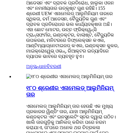
ଆଡେସନ ଏବଂ ଦ୍ରାବକ ପ୍ରତିରୋଧ, ହାଲୁକା ଓଜନ
ଏବଂ ନମନୀୟତାର ଉତ୍କୃଷ୍ଟ ଗୁଣ ରହିଛି। 155
ଶ୍ରେଣୀ UEW ଏନାମେଲଡ୍ ଆଲୁମିନିୟମ ତାରରେ
ସ୍ଥିକତା, ଚର୍ମ ଆଡେସନ, ବୈଦ୍ୟୁତିକ ଗୁଣ ଏବଂ
ଦ୍ରାବକ ପ୍ରତିରୋଧର ଭଲ କାର୍ଯ୍ୟଦକ୍ଷତା ଅଛି।
ଏହା ଛୋଟ ମୋଟର, ଉଚ୍ଚ ଫ୍ରିକ୍ୱେନ୍ସି
ଟ୍ରାନ୍ସଫର୍ମର, ଇଣ୍ଡକ୍ଟର, ବାଲାଷ୍ଟ, ବୈଦ୍ୟୁତିକ
ଉପକରଣ, ମନିଟରରେ ଡିଫ୍ଲେକ୍ସନ କଏଲ,
ଆଣ୍ଟିମ୍ୟାଗ୍ନେଟାଇଜଡ୍ କଏଲ, ଇଣ୍ଡକ୍ସନ କୁକର,
ମାଇକ୍ରୋୱେଭ୍ ଓଭନ୍, ରିଆକ୍ଟର ଇତ୍ୟାଦିରେ
ବ୍ୟାପକ ଭାବରେ ବ୍ୟବହୃତ ହୁଏ।
ଅନୁସନ୍ଧାନ
ବିବରଣୀ
୧୮୦ ଶ୍ରେଣୀର ଏନାମେଲଡ୍ ଆଲୁମିନିୟମ୍
ତାର
ଏନାମେଲଡ୍ ଆଲୁମିନିୟମ୍ ତାର ହେଉଛି ଏକ ମୁଖ୍ୟ
ପ୍ରକାରର ୱିଣ୍ଡିଂ ତାର, ଯାହା ଆଲୁମିନିୟମ୍
କଣ୍ଡକ୍ଟର ଏବଂ ଇନସୁଲେଟିଂ ସ୍ତର ଦ୍ୱାରା ଗଠିତ।
ଖାଲି ତାରଗୁଡ଼ିକୁ ଆନିଲଡ୍ କରିବା ପରେ ନରମ
କରାଯାଏ, ତା'ପରେ ଅନେକ ଥର ଚିତ୍ରକଳା
ମାଧ୍ୟମରେ ଏବଂ ସମାପ୍ତ ଉତ୍ପାଦ ପାଇଁ ବେକ୍