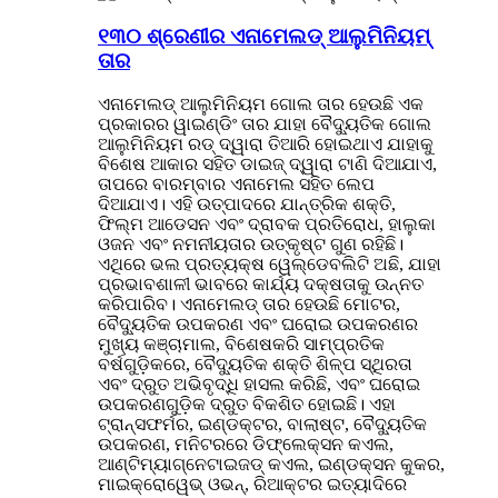
୧୩୦ ଶ୍ରେଣୀର ଏନାମେଲଡ୍ ଆଲୁମିନିୟମ୍
ତାର
ଏନାମେଲଡ୍ ଆଲୁମିନିୟମ ଗୋଲ ତାର ହେଉଛି ଏକ
ପ୍ରକାରର ୱାଇଣ୍ଡିଂ ତାର ଯାହା ବୈଦ୍ୟୁତିକ ଗୋଲ
ଆଲୁମିନିୟମ ରଡ୍ ଦ୍ୱାରା ତିଆରି ହୋଇଥାଏ ଯାହାକୁ
ବିଶେଷ ଆକାର ସହିତ ଡାଇଜ୍ ଦ୍ୱାରା ଟାଣି ଦିଆଯାଏ,
ତାପରେ ବାରମ୍ବାର ଏନାମେଲ ସହିତ ଲେପ
ଦିଆଯାଏ। ଏହି ଉତ୍ପାଦରେ ଯାନ୍ତ୍ରିକ ଶକ୍ତି,
ଫିଲ୍ମ ଆଡେସନ ଏବଂ ଦ୍ରାବକ ପ୍ରତିରୋଧ, ହାଲୁକା
ଓଜନ ଏବଂ ନମନୀୟତାର ଉତ୍କୃଷ୍ଟ ଗୁଣ ରହିଛି।
ଏଥିରେ ଭଲ ପ୍ରତ୍ୟକ୍ଷ ୱେଲ୍ଡେବଲିଟି ଅଛି, ଯାହା
ପ୍ରଭାବଶାଳୀ ଭାବରେ କାର୍ଯ୍ୟ ଦକ୍ଷତାକୁ ଉନ୍ନତ
କରିପାରିବ। ଏନାମେଲଡ୍ ତାର ହେଉଛି ମୋଟର,
ବୈଦ୍ୟୁତିକ ଉପକରଣ ଏବଂ ଘରୋଇ ଉପକରଣର
ମୁଖ୍ୟ କଞ୍ଚାମାଲ, ବିଶେଷକରି ସାମ୍ପ୍ରତିକ
ବର୍ଷଗୁଡ଼ିକରେ, ବୈଦ୍ୟୁତିକ ଶକ୍ତି ଶିଳ୍ପ ସ୍ଥିରତା
ଏବଂ ଦ୍ରୁତ ଅଭିବୃଦ୍ଧି ହାସଲ କରିଛି, ଏବଂ ଘରୋଇ
ଉପକରଣଗୁଡ଼ିକ ଦ୍ରୁତ ବିକଶିତ ହୋଇଛି। ଏହା
ଟ୍ରାନ୍ସଫର୍ମର, ଇଣ୍ଡକ୍ଟର, ବାଲାଷ୍ଟ, ବୈଦ୍ୟୁତିକ
ଉପକରଣ, ମନିଟରରେ ଡିଫ୍ଲେକ୍ସନ କଏଲ,
ଆଣ୍ଟିମ୍ୟାଗ୍ନେଟାଇଜଡ୍ କଏଲ, ଇଣ୍ଡକ୍ସନ କୁକର,
ମାଇକ୍ରୋୱେଭ୍ ଓଭନ୍, ରିଆକ୍ଟର ଇତ୍ୟାଦିରେ