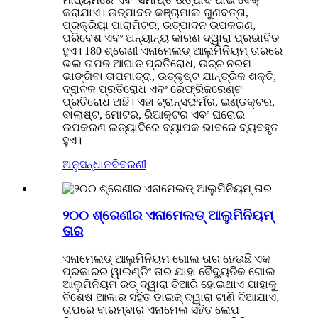
କରାଯାଏ। ଉତ୍ପାଦନ କଞ୍ଚାମାଲ ଗୁଣବତ୍ତା,
ପ୍ରକ୍ରିୟା ପାରାମିଟର, ଉତ୍ପାଦନ ଉପକରଣ,
ପରିବେଶ ଏବଂ ଅନ୍ୟାନ୍ୟ କାରଣ ଦ୍ୱାରା ପ୍ରଭାବିତ
ହୁଏ। 180 ଶ୍ରେଣୀ ଏନାମେଲଡ୍ ଆଲୁମିନିୟମ୍ ତାରରେ
ଭଲ ତାପଜ ଆଘାତ ପ୍ରତିରୋଧ, ଉଚ୍ଚ ନରମ
ଭାଙ୍ଗିବା ତାପମାତ୍ରା, ଉତ୍କୃଷ୍ଟ ଯାନ୍ତ୍ରିକ ଶକ୍ତି,
ଦ୍ରାବକ ପ୍ରତିରୋଧ ଏବଂ ରେଫ୍ରିଜରେଣ୍ଟ
ପ୍ରତିରୋଧ ଅଛି। ଏହା ଟ୍ରାନ୍ସଫର୍ମର, ଇଣ୍ଡକ୍ଟର,
ବାଲାଷ୍ଟ, ମୋଟର, ରିଆକ୍ଟର ଏବଂ ଘରୋଇ
ଉପକରଣ ଇତ୍ୟାଦିରେ ବ୍ୟାପକ ଭାବରେ ବ୍ୟବହୃତ
ହୁଏ।
ଅନୁସନ୍ଧାନ
ବିବରଣୀ
୨୦୦ ଶ୍ରେଣୀର ଏନାମେଲଡ୍ ଆଲୁମିନିୟମ୍
ତାର
ଏନାମେଲଡ୍ ଆଲୁମିନିୟମ ଗୋଲ ତାର ହେଉଛି ଏକ
ପ୍ରକାରର ୱାଇଣ୍ଡିଂ ତାର ଯାହା ବୈଦ୍ୟୁତିକ ଗୋଲ
ଆଲୁମିନିୟମ ରଡ୍ ଦ୍ୱାରା ତିଆରି ହୋଇଥାଏ ଯାହାକୁ
ବିଶେଷ ଆକାର ସହିତ ଡାଇଜ୍ ଦ୍ୱାରା ଟାଣି ଦିଆଯାଏ,
ତାପରେ ବାରମ୍ବାର ଏନାମେଲ ସହିତ ଲେପ