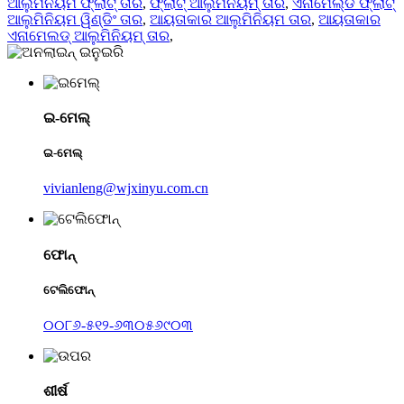
ଆଲୁମିନିୟମ ଫ୍ଲାଟ୍ ତାର
,
ଫ୍ଲାଟ୍ ଆଲୁମିନିୟମ୍ ତାର
,
ଏନାମେଲ୍ଡ ଫ୍ଲାଟ୍
ଆଲୁମିନିୟମ ୱିଣ୍ଡିଂ ତାର
,
ଆୟତାକାର ଆଲୁମିନିୟମ ତାର
,
ଆୟତାକାର
ଏନାମେଲଡ୍ ଆଲୁମିନିୟମ୍ ତାର
,
ଇ-ମେଲ୍
ଇ-ମେଲ୍
vivianleng@wjxinyu.com.cn
ଫୋନ୍
ଟେଲିଫୋନ୍
୦୦୮୬-୫୧୨-୬୩୦୫୬୯୦୩
ଶୀର୍ଷ