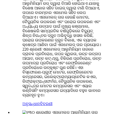
ଆଲୁମିନିୟମ ରଡ୍ ଦ୍ୱାରା ତିଆରି ହୋଇଥାଏ ଯାହାକୁ
ବିଶେଷ ଆକାର ସହିତ ଡାଇଜ୍ ଦ୍ୱାରା ଟାଣି ଦିଆଯାଏ,
ତାପରେ ବାରମ୍ବାର ଏନାମେଲ ସହିତ ଲେପ
ଦିଆଯାଏ। ଏନାମେଲଡ୍ ତାର ହେଉଛି ମୋଟର,
ବୈଦ୍ୟୁତିକ ଉପକରଣ ଏବଂ ଘରୋଇ ଉପକରଣ ଏବଂ
ଅନ୍ୟାନ୍ୟ ଉତ୍ପାଦ ପାଇଁ ମୁଖ୍ୟ କଞ୍ଚାମାଲ,
ବିଶେଷକରି ସାମ୍ପ୍ରତିକ ବର୍ଷଗୁଡ଼ିକରେ ବିଦ୍ୟୁତ୍
ଶିଳ୍ପ ନିରନ୍ତର ଦ୍ରୁତ ଅଭିବୃଦ୍ଧି ହାସଲ କରିଛି,
ଘରୋଇ ଉପକରଣର ଦ୍ରୁତ ବିକାଶ, ଏକ ବ୍ୟାପକ
କ୍ଷେତ୍ର ଆଣିବା ପାଇଁ ଏନାମେଲଡ୍ ତାର ପ୍ରୟୋଗ।
220 ଶ୍ରେଣୀ ଏନାମେଲଡ୍ ଆଲୁମିନିୟମ ତାରରେ
ଦ୍ରାବକ ପ୍ରତିରୋଧ, ତାପଜ ସ୍ଥିରତା, ଉଚ୍ଚ ଉତ୍ତାପ
ଆଘାତ, ଉଚ୍ଚ କଟ୍-ଥ୍ରୁ, ବିକିରଣ ପ୍ରତିରୋଧ, ଉଚ୍ଚ
ତାପମାତ୍ରା ପ୍ରତିରୋଧ ଏବଂ ରେଫ୍ରିଜରେଣ୍ଟ
ପ୍ରତିରୋଧର ଉତ୍କୃଷ୍ଟ ଗୁଣ ରହିଛି। ଏହା
ବିସ୍ଫୋରଣ-ପ୍ରୁଫ୍ ମୋଟର, ରେଫ୍ରିଜରେଟର
କମ୍ପ୍ରେସର, ଇଲେକ୍ଟ୍ରୋମ୍ୟାଗ୍ନେଟିକ କଏଲ,
ରିଫ୍ରାକ୍ଟ୍ରାନ୍ସଫର୍ମର, ବୈଦ୍ୟୁତିକ ଉପକରଣ,
ସ୍ୱତନ୍ତ୍ର ମୋଟର କମ୍ପ୍ରେସର ଏବଂ ଏୟାର
କଣ୍ଡିସନିଂ କମ୍ପ୍ରେସର ଇତ୍ୟାଦିରେ ବହୁଳ ଭାବରେ
ବ୍ୟବହୃତ ହୁଏ।
ଅନୁସନ୍ଧାନ
ବିବରଣୀ