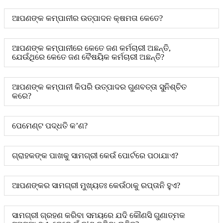
ଆପଣଙ୍କ କମ୍ପାନୀର ଉତ୍ପାଦନ କ୍ଷମତା କେତେ?
ଆପଣଙ୍କ କମ୍ପାନୀରେ କେତେ ଜଣ କର୍ମଚାରୀ ଅଛନ୍ତି,
ଯେଉଁଥିରେ କେତେ ଜଣ ବୈଷୟିକ କର୍ମଚାରୀ ଅଛନ୍ତି?
ଆପଣଙ୍କ କମ୍ପାନୀ କିପରି ଉତ୍ପାଦର ଗୁଣବତ୍ତା ସୁନିଶ୍ଚିତ
କରେ?
ପେମେଣ୍ଟ ପଦ୍ଧତି କ’ଣ?
ଗ୍ରାହକଙ୍କ ପାଖକୁ ସାମଗ୍ରୀ କେଉଁ ପୋର୍ଟରେ ପଠାଯାଏ?
ଆପଣଙ୍କର ସାମଗ୍ରୀ ମୁଖ୍ୟତଃ କେଉଁଠାକୁ ରପ୍ତାନି ହୁଏ?
ସାମଗ୍ରୀ ଗ୍ରହଣ କରିବା ସମୟରେ ଯଦି କୌଣସି ଗୁଣାତ୍ମକ