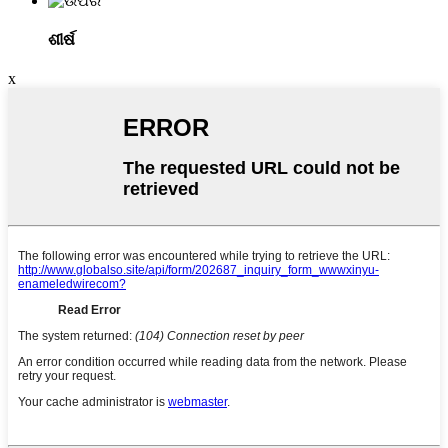
ଶୀର୍ଷ
x