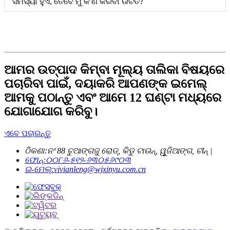
ସମସ୍ୟା ହୁଏ, ତେବେ ମୁଁ କ'ଣ କରିବା ଉଚିତ?
ଆମର ଉତ୍ପାଦ କିମ୍ବା ମୂଲ୍ୟ ତାଲିକା ବିଷୟରେ
ପଚାରିବା ପାଇଁ, ଦୟାକରି ଆପଣଙ୍କ ଇମେଲ୍
ଆମକୁ ପଠାନ୍ତୁ ଏବଂ ଆମେ 12 ଘଣ୍ଟା ମଧ୍ୟରେ
ଯୋଗାଯୋଗ କରିବୁ।
ଏବେ ପଚାରନ୍ତୁ
ଠିକଣା:
ନଂ 88 ଚୁଆଙ୍ଗଜୁ ରୋଡ୍, କିଡୁ ଟାଉନ୍, ୱୁଜିଆଙ୍ଗ, ଚୀନ୍ |
ଫୋନ୍:
୦୦୮୬-୫୧୨-୬୩୦୫୬୯୦୩
ଇ-ମେଲ୍:
vivianleng@wjxinyu.com.cn