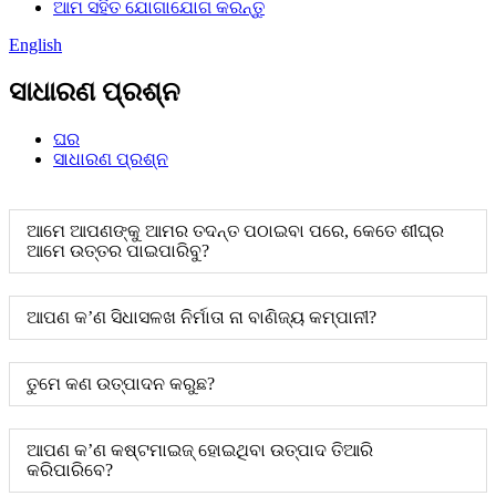
ଆମ ସହିତ ଯୋଗାଯୋଗ କରନ୍ତୁ
English
ସାଧାରଣ ପ୍ରଶ୍ନ
ଘର
ସାଧାରଣ ପ୍ରଶ୍ନ
ଆମେ ଆପଣଙ୍କୁ ଆମର ତଦନ୍ତ ପଠାଇବା ପରେ, କେତେ ଶୀଘ୍ର
ଆମେ ଉତ୍ତର ପାଇପାରିବୁ?
ଆପଣ କ’ଣ ସିଧାସଳଖ ନିର୍ମାତା ନା ବାଣିଜ୍ୟ କମ୍ପାନୀ?
ତୁମେ କଣ ଉତ୍ପାଦନ କରୁଛ?
ଆପଣ କ’ଣ କଷ୍ଟମାଇଜ୍ ହୋଇଥିବା ଉତ୍ପାଦ ତିଆରି
କରିପାରିବେ?