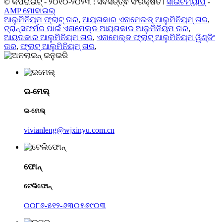
© କପିରାଇଟ୍ - ୨୦୧୦-୨୦୨୩ : ସର୍ବସତ୍ତ୍ଵ ସଂରକ୍ଷିତ।
ସାଇଟମ୍ୟାପ୍
-
AMP ମୋବାଇଲ୍
ଆଲୁମିନିୟମ ଫ୍ଲାଟ୍ ତାର
,
ଆୟତାକାର ଏନାମେଲଡ୍ ଆଲୁମିନିୟମ୍ ତାର
,
ଟ୍ରାନ୍ସଫର୍ମର ପାଇଁ ଏନାମେଲ୍ଡ ଆୟତାକାର ଆଲୁମିନିୟମ ତାର
,
ଆୟତାକାର ଆଲୁମିନିୟମ ତାର
,
ଏନାମେଲ୍ଡ ଫ୍ଲାଟ୍ ଆଲୁମିନିୟମ ୱିଣ୍ଡିଂ
ତାର
,
ଫ୍ଲାଟ୍ ଆଲୁମିନିୟମ୍ ତାର
,
ଇ-ମେଲ୍
ଇ-ମେଲ୍
vivianleng@wjxinyu.com.cn
ଫୋନ୍
ଟେଲିଫୋନ୍
୦୦୮୬-୫୧୨-୬୩୦୫୬୯୦୩