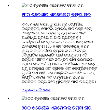
୧୮୦ ଶ୍ରେଣୀର ଏନାମେଲଡ୍ ତମ୍ବା ତାର
ଏନାମେଲଡ୍ କପର ୱାୟାର ଟ୍ରାନ୍ସଫର୍ମର,
ଇଣ୍ଡକ୍ଟର, ମୋଟର, ସ୍ପିକର, ହାର୍ଡ ଡିସ୍କ ହେଡ୍
ଆକ୍ଟୁଏଟର, ଇଲେକ୍ଟ୍ରୋମ୍ୟାଗନେଟ୍ ଏବଂ
ଅନ୍ୟାନ୍ୟ ପ୍ରୟୋଗ ପାଇଁ ବ୍ୟବହୃତ ହୁଏ
ଯେଉଁଥିପାଇଁ ଇନସୁଲେଟେଡ୍ ତାରର ଟାଇଟ୍ କଏଲ
ଆବଶ୍ୟକ ହୁଏ। 180 କ୍ଲାସ ଏନାମେଲଡ୍ କପର
ୱାୟାର କାରିଗରୀରେ ବ୍ୟବହାର ପାଇଁ କିମ୍ବା
ବୈଦ୍ୟୁତିକ ଗ୍ରାଉଣ୍ଡିଂ ପାଇଁ ଉପଯୁକ୍ତ। ଏହି
ଉତ୍ପାଦ 180°C ତଳେ ନିରନ୍ତର କାମ କରିପାରିବ।
ଏଥିରେ ଭଲ ଥର୍ମାଲ୍ ଆଘାତ ପ୍ରତିରୋଧ ଏବଂ କଟ୍-
ଥ୍ରୁ ପରୀକ୍ଷଣ ଏବଂ ଦ୍ରାବକ ଏବଂ ରେଫ୍ରିଜରେଣ୍ଟ
ପ୍ରତିରୋଧ ଅଛି। ଏହା ଆଣ୍ଟି-ଡିଟୋନେଟିଂ ମୋଟର,
ଲିଫ୍ଟିଂ ମୋଟର ଏବଂ ଉଚ୍ଚମାନର ଘରୋଇ
ଉପକରଣ ଇତ୍ୟାଦିରେ ୱାଇଣ୍ଡିଂ ପାଇଁ ଉପଯୁକ୍ତ।
ଅନୁସନ୍ଧାନ
ବିବରଣୀ
୨୦୦ ଶ୍ରେଣୀର ଏନାମେଲଡ୍ ତମ୍ବା ତାର