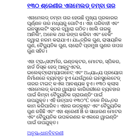
୧୩୦ ଶ୍ରେଣୀର ଏନାମେଲଡ୍ ତମ୍ବା ତାର
ଏନାମେଲଡ୍ ତମ୍ବା ତାର ହେଉଛି ମୁଖ୍ୟ ପ୍ରକାରର
ଘୂର୍ଣ୍ଣନ ତାର ମଧ୍ୟରୁ ଗୋଟିଏ। ଏହା ପରିବାହୀ ଏବଂ
ଇନସୁଲେଟିଂ ସ୍ତର ଦ୍ୱାରା ଗଠିତ। ଖାଲି ତାରକୁ
ଆନିଲିଂ, ଅନେକ ଥର ରଙ୍ଗ କରିବା ଏବଂ ବେକିଂ
ଦ୍ୱାରା ନରମ କରାଯାଏ। ଯାନ୍ତ୍ରିକ ଗୁଣ, ରାସାୟନିକ
ଗୁଣ, ବୈଦ୍ୟୁତିକ ଗୁଣ, ଚାରୋଟି ପ୍ରମୁଖ ଗୁଣର ତାପଜ
ଗୁଣ ସହିତ।
ଏହା ଟ୍ରାନ୍ସଫର୍ମର, ଇଣ୍ଡକ୍ଟର, ମୋଟର, ସ୍ପିକର,
ହାର୍ଡ ଡିସ୍କ ହେଡ୍ ଆକ୍ଟୁଏଟର,
ଇଲେକ୍ଟ୍ରୋମ୍ୟାଗନେଟ୍ ଏବଂ ଅନ୍ୟାନ୍ୟ ପ୍ରୟୋଗ
ନିର୍ମାଣରେ ବ୍ୟବହୃତ ହୁଏ ଯେଉଁଥିରେ ଇନସୁଲେଟେଡ୍
ତାରର ଟାଇଟ୍ କଏଲ ଆବଶ୍ୟକ ହୁଏ। ୧୩୦ କ୍ଲାସ
ଏନାମେଲଡ୍ କପର ୱାୟାର କାରିଗରୀରେ ବ୍ୟବହାର
ପାଇଁ କିମ୍ବା ବୈଦ୍ୟୁତିକ ଗ୍ରାଉଣ୍ଡିଂ ପାଇଁ
ଉପଯୁକ୍ତ। ଏହି ଉତ୍ପାଦ ୧୩୦°C ତଳେ ନିରନ୍ତର
କାମ କରିପାରିବ। ଏହାର ଉତ୍କୃଷ୍ଟ ଏବଂ ବୈଦ୍ୟୁତିକ
ଗୁଣ ରହିଛି ଏବଂ ଏହା ଶ୍ରେଣୀ B ର ସାଧାରଣ ମୋଟର
ଏବଂ ବୈଦ୍ୟୁତିକ ଉପକରଣର କଏଲରେ ୱାଇଣ୍ଡିଂ
ପାଇଁ ଉପଯୁକ୍ତ।
ଅନୁସନ୍ଧାନ
ବିବରଣୀ