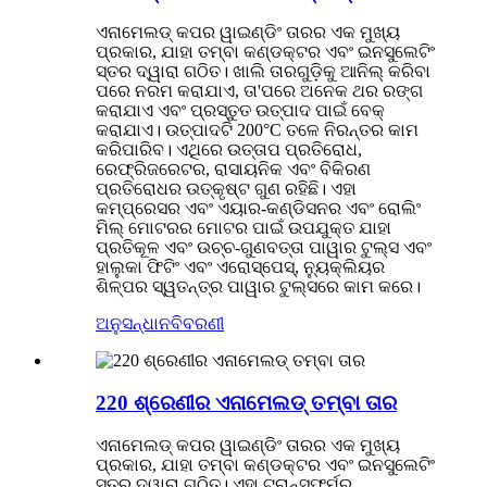
ଏନାମେଲଡ୍ କପର ୱାଇଣ୍ଡିଂ ତାରର ଏକ ମୁଖ୍ୟ
ପ୍ରକାର, ଯାହା ତମ୍ବା କଣ୍ଡକ୍ଟର ଏବଂ ଇନସୁଲେଟିଂ
ସ୍ତର ଦ୍ୱାରା ଗଠିତ। ଖାଲି ତାରଗୁଡ଼ିକୁ ଆନିଲ୍ କରିବା
ପରେ ନରମ କରାଯାଏ, ତା'ପରେ ଅନେକ ଥର ରଙ୍ଗ
କରାଯାଏ ଏବଂ ପ୍ରସ୍ତୁତ ଉତ୍ପାଦ ପାଇଁ ବେକ୍
କରାଯାଏ। ଉତ୍ପାଦଟି 200°C ତଳେ ନିରନ୍ତର କାମ
କରିପାରିବ। ଏଥିରେ ଉତ୍ତାପ ପ୍ରତିରୋଧ,
ରେଫ୍ରିଜରେଟର, ରାସାୟନିକ ଏବଂ ବିକିରଣ
ପ୍ରତିରୋଧର ଉତ୍କୃଷ୍ଟ ଗୁଣ ରହିଛି। ଏହା
କମ୍ପ୍ରେସର ଏବଂ ଏୟାର-କଣ୍ଡିସନର ଏବଂ ରୋଲିଂ
ମିଲ୍ ମୋଟରର ମୋଟର ପାଇଁ ଉପଯୁକ୍ତ ଯାହା
ପ୍ରତିକୂଳ ଏବଂ ଉଚ୍ଚ-ଗୁଣବତ୍ତା ପାୱାର ଟୁଲ୍ସ ଏବଂ
ହାଲୁକା ଫିଟିଂ ଏବଂ ଏରୋସ୍ପେସ୍, ନ୍ୟୁକ୍ଲିୟର
ଶିଳ୍ପର ସ୍ୱତନ୍ତ୍ର ପାୱାର ଟୁଲ୍ସରେ କାମ କରେ।
ଅନୁସନ୍ଧାନ
ବିବରଣୀ
220 ଶ୍ରେଣୀର ଏନାମେଲଡ୍ ତମ୍ବା ତାର
ଏନାମେଲଡ୍ କପର ୱାଇଣ୍ଡିଂ ତାରର ଏକ ମୁଖ୍ୟ
ପ୍ରକାର, ଯାହା ତମ୍ବା କଣ୍ଡକ୍ଟର ଏବଂ ଇନସୁଲେଟିଂ
ସ୍ତର ଦ୍ୱାରା ଗଠିତ। ଏହା ଟ୍ରାନ୍ସଫର୍ମର,