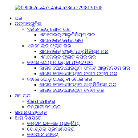
ଘର
ଉତ୍ପାଦଗୁଡ଼ିକ
ଏନାମେଲଡ୍ ଗୋଲ ତାର
ଏନାମେଲଡ୍ ଆଲୁମିନିୟମ୍ ତାର
ଏନାମେଲ୍ଡ ତମ୍ବା ତାର
ଏନାମେଲଡ୍ ଫ୍ଲାଟ ତାର
ଏନାମେଲଡ୍ ଫ୍ଲାଟ୍ ଆଲୁମିନିୟମ୍ ତାର
ଏନାମେଲ୍ଡ ଫ୍ଲାଟ କପର ତାର
କାଗଜ ଘୋଡ଼ାଯାଇଥିବା ଫ୍ଲାଟ ତାର
କାଗଜ ଘୋଡାଯାଇଥିବା ଫ୍ଲାଟ ଆଲୁମିନିୟମ ତାର
କାଗଜ ଘୋଡାଯାଇଥିବା ଚପଟା ତମ୍ବା ତାର
କାଗଜ ଘୋଡ଼ାଯାଇଥିବା ଗୋଲ ତାର
କାଗଜ ଘୋଡାଯାଇଥିବା ଆଲୁମିନିୟମ ତାର
କାଗଜ ଘୋଡ଼ାଯାଇଥିବା ତମ୍ବା ତାର
ସମାଚାର
ଶିଳ୍ପ ସମାଚାର
କମ୍ପାନୀ ସମାଚାର
ସାଧାରଣ ପ୍ରଶ୍ନ
ଆମ ବିଷୟରେ
କଷ୍ଟମାଇଜେସନ୍ ପ୍ରକ୍ରିୟା
ଯୋଗ୍ୟତା ପ୍ରମାଣପତ୍ର
କାରଖାନା ଯାତ୍ରା