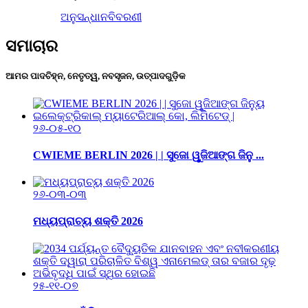
ଅନୁସନ୍ଧାନ
ବିବରଣୀ
ସମାଚାର
ଆମର ପାଦଚିହ୍ନ, ନେତୃତ୍ୱ, ନବସୃଜନ, ଉତ୍ପାଦଗୁଡ଼ିକ
୨୬-୦୫-୧୦
CWIEME BERLIN 2026 | | ସୁଜୋ ୱୁଜିଆଙ୍ଗ ଜିନୁ ...
୨୬-୦୩-୦୩
ମଧ୍ୟପ୍ରାଚ୍ୟ ଶକ୍ତି 2026
୨୫-୧୧-୦୭