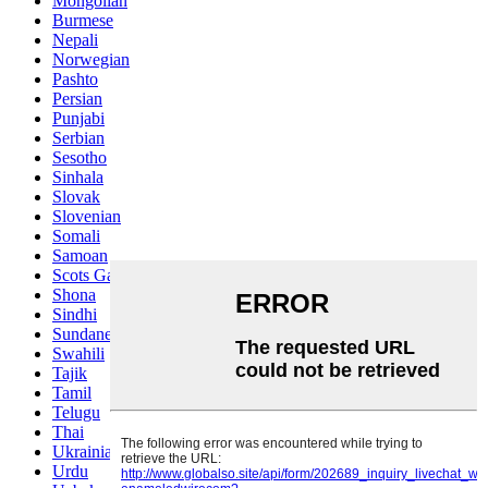
Mongolian
Burmese
Nepali
Norwegian
Pashto
Persian
Punjabi
Serbian
Sesotho
Sinhala
Slovak
Slovenian
Somali
Samoan
Scots Gaelic
Shona
Sindhi
Sundanese
Swahili
Tajik
Tamil
Telugu
Thai
Ukrainian
Urdu