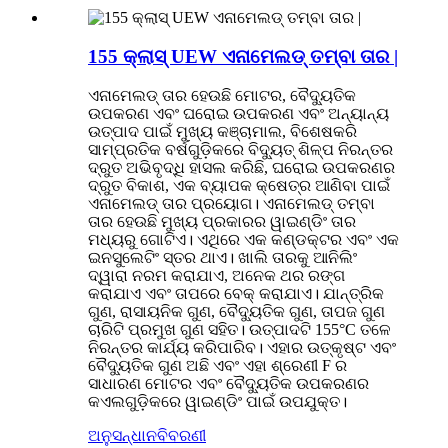
155 କ୍ଲାସ୍ UEW ଏନାମେଲଡ୍ ତମ୍ବା ତାର |
ଏନାମେଲଡ୍ ତାର ହେଉଛି ମୋଟର, ବୈଦ୍ୟୁତିକ
ଉପକରଣ ଏବଂ ଘରୋଇ ଉପକରଣ ଏବଂ ଅନ୍ୟାନ୍ୟ
ଉତ୍ପାଦ ପାଇଁ ମୁଖ୍ୟ କଞ୍ଚାମାଲ, ବିଶେଷକରି
ସାମ୍ପ୍ରତିକ ବର୍ଷଗୁଡ଼ିକରେ ବିଦ୍ୟୁତ୍ ଶିଳ୍ପ ନିରନ୍ତର
ଦ୍ରୁତ ଅଭିବୃଦ୍ଧି ହାସଲ କରିଛି, ଘରୋଇ ଉପକରଣର
ଦ୍ରୁତ ବିକାଶ, ଏକ ବ୍ୟାପକ କ୍ଷେତ୍ର ଆଣିବା ପାଇଁ
ଏନାମେଲଡ୍ ତାର ପ୍ରୟୋଗ। ଏନାମେଲଡ୍ ତମ୍ବା
ତାର ହେଉଛି ମୁଖ୍ୟ ପ୍ରକାରର ୱାଇଣ୍ଡିଂ ତାର
ମଧ୍ୟରୁ ଗୋଟିଏ। ଏଥିରେ ଏକ କଣ୍ଡକ୍ଟର ଏବଂ ଏକ
ଇନସୁଲେଟିଂ ସ୍ତର ଥାଏ। ଖାଲି ତାରକୁ ଆନିଲିଂ
ଦ୍ୱାରା ନରମ କରାଯାଏ, ଅନେକ ଥର ରଙ୍ଗ
କରାଯାଏ ଏବଂ ତାପରେ ବେକ୍ କରାଯାଏ। ଯାନ୍ତ୍ରିକ
ଗୁଣ, ରାସାୟନିକ ଗୁଣ, ବୈଦ୍ୟୁତିକ ଗୁଣ, ତାପଜ ଗୁଣ
ଚାରିଟି ପ୍ରମୁଖ ଗୁଣ ସହିତ। ଉତ୍ପାଦଟି 155°C ତଳେ
ନିରନ୍ତର କାର୍ଯ୍ୟ କରିପାରିବ। ଏହାର ଉତ୍କୃଷ୍ଟ ଏବଂ
ବୈଦ୍ୟୁତିକ ଗୁଣ ଅଛି ଏବଂ ଏହା ଶ୍ରେଣୀ F ର
ସାଧାରଣ ମୋଟର ଏବଂ ବୈଦ୍ୟୁତିକ ଉପକରଣର
କଏଲଗୁଡ଼ିକରେ ୱାଇଣ୍ଡିଂ ପାଇଁ ଉପଯୁକ୍ତ।
ଅନୁସନ୍ଧାନ
ବିବରଣୀ