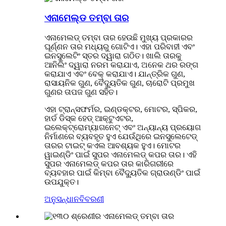
ଏନାମେଲ୍ଡ ତମ୍ବା ତାର
ଏନାମେଲଡ୍ ତମ୍ବା ତାର ହେଉଛି ମୁଖ୍ୟ ପ୍ରକାରର
ଘୂର୍ଣ୍ଣନ ତାର ମଧ୍ୟରୁ ଗୋଟିଏ। ଏହା ପରିବାହୀ ଏବଂ
ଇନସୁଲେଟିଂ ସ୍ତର ଦ୍ୱାରା ଗଠିତ। ଖାଲି ତାରକୁ
ଆନିଲିଂ ଦ୍ୱାରା ନରମ କରାଯାଏ, ଅନେକ ଥର ରଙ୍ଗ
କରାଯାଏ ଏବଂ ବେକ୍ କରାଯାଏ। ଯାନ୍ତ୍ରିକ ଗୁଣ,
ରାସାୟନିକ ଗୁଣ, ବୈଦ୍ୟୁତିକ ଗୁଣ, ଚାରୋଟି ପ୍ରମୁଖ
ଗୁଣର ତାପଜ ଗୁଣ ସହିତ।
ଏହା ଟ୍ରାନ୍ସଫର୍ମର, ଇଣ୍ଡକ୍ଟର, ମୋଟର, ସ୍ପିକର,
ହାର୍ଡ ଡିସ୍କ ହେଡ୍ ଆକ୍ଟୁଏଟର,
ଇଲେକ୍ଟ୍ରୋମ୍ୟାଗନେଟ୍ ଏବଂ ଅନ୍ୟାନ୍ୟ ପ୍ରୟୋଗ
ନିର୍ମାଣରେ ବ୍ୟବହୃତ ହୁଏ ଯେଉଁଥିରେ ଇନସୁଲେଟେଡ୍
ତାରର ଟାଇଟ୍ କଏଲ ଆବଶ୍ୟକ ହୁଏ। ମୋଟର
ୱାଇଣ୍ଡିଂ ପାଇଁ ସୁପର ଏନାମେଲଡ୍ କପର ତାର। ଏହି
ସୁପର ଏନାମେଲଡ୍ କପର ତାର କାରିଗରୀରେ
ବ୍ୟବହାର ପାଇଁ କିମ୍ବା ବୈଦ୍ୟୁତିକ ଗ୍ରାଉଣ୍ଡିଂ ପାଇଁ
ଉପଯୁକ୍ତ।
ଅନୁସନ୍ଧାନ
ବିବରଣୀ