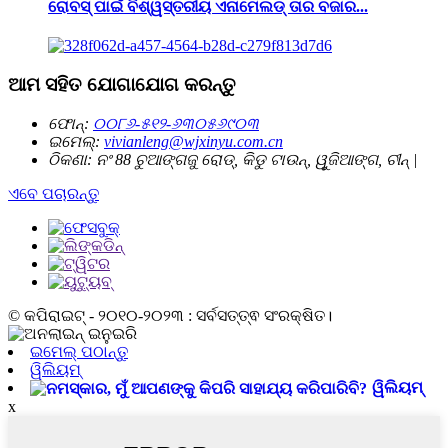
ରୋବସ୍ ପାଇଁ ବିଶ୍ୱସ୍ତରୀୟ ଏନାମେଲଡ୍ ତାର ବଜାର...
ଆମ ସହିତ ଯୋଗାଯୋଗ କରନ୍ତୁ
ଫୋନ୍:
୦୦୮୬-୫୧୨-୬୩୦୫୬୯୦୩
ଇମେଲ୍:
vivianleng@wjxinyu.com.cn
ଠିକଣା:
ନଂ 88 ଚୁଆଙ୍ଗଜୁ ରୋଡ୍, କିଡୁ ଟାଉନ୍, ୱୁଜିଆଙ୍ଗ, ଚୀନ୍ |
ଏବେ ପଚାରନ୍ତୁ
© କପିରାଇଟ୍ - ୨୦୧୦-୨୦୨୩ : ସର୍ବସତ୍ତ୍ଵ ସଂରକ୍ଷିତ।
ଇମେଲ୍ ପଠାନ୍ତୁ
ୱିଲିୟମ୍
ୱିଲିୟମ୍
x