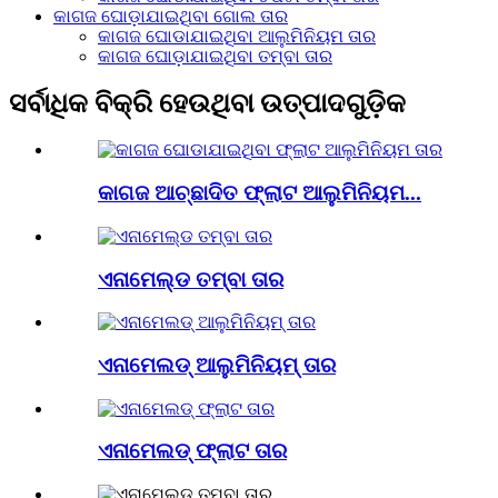
କାଗଜ ଘୋଡ଼ାଯାଇଥିବା ଗୋଲ ତାର
କାଗଜ ଘୋଡାଯାଇଥିବା ଆଲୁମିନିୟମ ତାର
କାଗଜ ଘୋଡ଼ାଯାଇଥିବା ତମ୍ବା ତାର
ସର୍ବାଧିକ ବିକ୍ରି ହେଉଥିବା ଉତ୍ପାଦଗୁଡ଼ିକ
କାଗଜ ଆଚ୍ଛାଦିତ ଫ୍ଲାଟ ଆଲୁମିନିୟମ...
ଏନାମେଲ୍ଡ ତମ୍ବା ତାର
ଏନାମେଲଡ୍ ଆଲୁମିନିୟମ୍ ତାର
ଏନାମେଲଡ୍ ଫ୍ଲାଟ ତାର