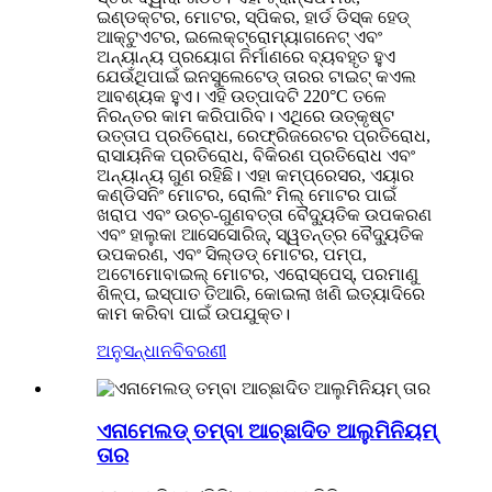
ଇଣ୍ଡକ୍ଟର, ମୋଟର, ସ୍ପିକର, ହାର୍ଡ ଡିସ୍କ ହେଡ୍
ଆକ୍ଟୁଏଟର, ଇଲେକ୍ଟ୍ରୋମ୍ୟାଗନେଟ୍ ଏବଂ
ଅନ୍ୟାନ୍ୟ ପ୍ରୟୋଗ ନିର୍ମାଣରେ ବ୍ୟବହୃତ ହୁଏ
ଯେଉଁଥିପାଇଁ ଇନସୁଲେଟେଡ୍ ତାରର ଟାଇଟ୍ କଏଲ
ଆବଶ୍ୟକ ହୁଏ। ଏହି ଉତ୍ପାଦଟି 220°C ତଳେ
ନିରନ୍ତର କାମ କରିପାରିବ। ଏଥିରେ ଉତ୍କୃଷ୍ଟ
ଉତ୍ତାପ ପ୍ରତିରୋଧ, ରେଫ୍ରିଜରେଟର ପ୍ରତିରୋଧ,
ରାସାୟନିକ ପ୍ରତିରୋଧ, ବିକିରଣ ପ୍ରତିରୋଧ ଏବଂ
ଅନ୍ୟାନ୍ୟ ଗୁଣ ରହିଛି। ଏହା କମ୍ପ୍ରେସର, ଏୟାର
କଣ୍ଡିସନିଂ ମୋଟର, ରୋଲିଂ ମିଲ୍ ମୋଟର ପାଇଁ
ଖରାପ ଏବଂ ଉଚ୍ଚ-ଗୁଣବତ୍ତା ବୈଦ୍ୟୁତିକ ଉପକରଣ
ଏବଂ ହାଲୁକା ଆସେସୋରିଜ୍, ସ୍ୱତନ୍ତ୍ର ବୈଦ୍ୟୁତିକ
ଉପକରଣ, ଏବଂ ସିଲ୍ଡଡ୍ ମୋଟର, ପମ୍ପ,
ଅଟୋମୋବାଇଲ୍ ମୋଟର, ଏରୋସ୍ପେସ୍, ପରମାଣୁ
ଶିଳ୍ପ, ଇସ୍ପାତ ତିଆରି, କୋଇଲା ଖଣି ଇତ୍ୟାଦିରେ
କାମ କରିବା ପାଇଁ ଉପଯୁକ୍ତ।
ଅନୁସନ୍ଧାନ
ବିବରଣୀ
ଏନାମେଲଡ୍ ତମ୍ବା ଆଚ୍ଛାଦିତ ଆଲୁମିନିୟମ୍
ତାର