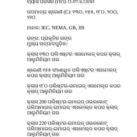
ବ୍ୟାସ ପରିସର (ମିମି): ୦.୧୯-୪.୦ମିମି
ତାପମାତ୍ରା ଶ୍ରେଣୀ (C): ୧୩୦, ୧୫୫, ୧୮୦, ୨୦୦,
୨୨୦
ମାନକ: IEC, NEMA, GB, JIS
ରଙ୍ଗ: ପ୍ରାକୃତିକ ରଙ୍ଗ
ମୁଖ୍ୟ ଉତ୍ପାଦଗୁଡ଼ିକ:
କ୍ଲାସ ୧୩୦ ପଲିଏଷ୍ଟର ଏନାମେଲଡ୍ କପର କ୍ଲାଡ୍
ଆଲୁମିନିୟମ ତାର
ଶ୍ରେଣୀ ୧୫୫ ସଂଶୋଧିତ ପଲିଏଷ୍ଟର ଏନାମେଲଡ୍
କପର କ୍ଲାଡ୍ ଆଲୁମିନିୟମ ତାର
କ୍ଲାସ ୧୮୦ ପଲିଷ୍ଟର-ଇମାଇଡ୍ ଏନାମେଲ୍ଡ କପର
କ୍ଲାଡ୍ ଆଲୁମିନିୟମ ତାର
କ୍ଲାସ 200 ପଲିଷ୍ଟର-ଇମାଇଡ୍ ଓଭରକୋଟ୍
ପଲିଆମାଇଡ୍-ଇମାଇଡ୍ ଏନାମେଲ୍ଡ କପର କ୍ଲାଡ୍
ଆଲୁମିନିୟମ ତାର
କ୍ଲାସ 220 ପଲିଷ୍ଟର-ଇମାଇଡ୍ ଓଭରକୋଟ୍
ପଲିଆମାଇଡ୍-ଇମାଇଡ୍ ଏନାମେଲ୍ଡ କପର କ୍ଲାଡ୍
ଆଲୁମିନିୟମ୍ ତାର