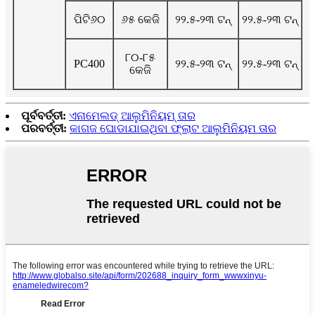
ପିଟି୬୦
୬୫ କେଜି
୨୨.୫-୨୩ ଟନ୍
୨୨.୫-୨୩ ଟନ୍
୮୦-୮୫
PC400
୨୨.୫-୨୩ ଟନ୍
୨୨.୫-୨୩ ଟନ୍
କେଜି
ପୂର୍ବବର୍ତ୍ତୀ:
ଏନାମେଲଡ୍ ଆଲୁମିନିୟମ୍ ତାର
ପରବର୍ତ୍ତୀ:
କାଗଜ ଘୋଡାଯାଇଥିବା ଫ୍ଲାଟ ଆଲୁମିନିୟମ ତାର