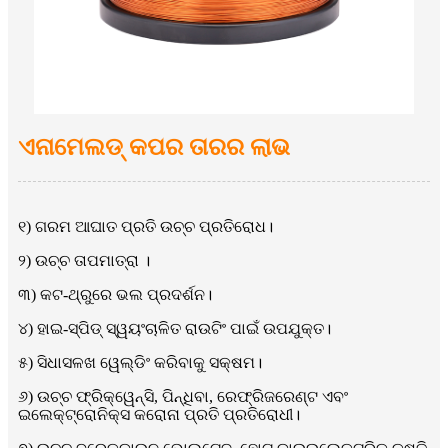
ଏନାମେଲଡ୍ କପର ତାରର ଲାଭ
୧) ଗରମ ଆଘାତ ପ୍ରତି ଉଚ୍ଚ ପ୍ରତିରୋଧ।
୨) ଉଚ୍ଚ ତାପମାତ୍ରା ।
୩) କଟ-ଥ୍ରୁରେ ଭଲ ପ୍ରଦର୍ଶନ।
୪) ହାଇ-ସ୍ପିଡ୍ ସ୍ୱୟଂଚାଳିତ ରାଉଟିଂ ପାଇଁ ଉପଯୁକ୍ତ।
୫) ସିଧାସଳଖ ୱେଲ୍ଡିଂ କରିବାକୁ ସକ୍ଷମ।
୬) ଉଚ୍ଚ ଫ୍ରିକ୍ୱେନ୍ସି, ପିନ୍ଧିବା, ରେଫ୍ରିଜରେଣ୍ଟ ଏବଂ
ଇଲେକ୍ଟ୍ରୋନିକ୍ସ କରୋନା ପ୍ରତି ପ୍ରତିରୋଧୀ।