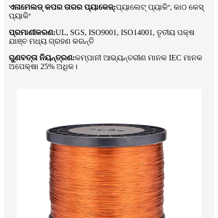
ଏନାମେଲଡ୍ କପର ତାରର ପ୍ୟାକେଜ୍:
ପ୍ୟାଲେଟ୍ ପ୍ୟାକିଂ, କାଠ କେସ୍
ପ୍ୟାକିଂ
ପ୍ରମାଣୀକରଣ:
UL, SGS, ISO9001, ISO14001, ତୃତୀୟ ପକ୍ଷ
ଯାଞ୍ଚ ମଧ୍ୟ ଗ୍ରହଣ କରନ୍ତି
ଗୁଣବତ୍ତା ନିୟନ୍ତ୍ରଣ:
କମ୍ପାନୀ ଆଭ୍ୟନ୍ତରୀଣ ମାନକ IEC ମାନକ
ଅପେକ୍ଷା 25% ଅଧିକ।