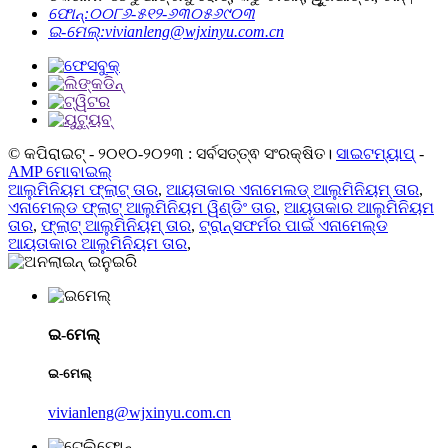
ଫୋନ୍:
୦୦୮୬-୫୧୨-୬୩୦୫୬୯୦୩
ଇ-ମେଲ୍:
vivianleng@wjxinyu.com.cn
© କପିରାଇଟ୍ - ୨୦୧୦-୨୦୨୩ : ସର୍ବସତ୍ତ୍ଵ ସଂରକ୍ଷିତ।
ସାଇଟମ୍ୟାପ୍
-
AMP ମୋବାଇଲ୍
ଆଲୁମିନିୟମ ଫ୍ଲାଟ୍ ତାର
,
ଆୟତାକାର ଏନାମେଲଡ୍ ଆଲୁମିନିୟମ୍ ତାର
,
ଏନାମେଲ୍ଡ ଫ୍ଲାଟ୍ ଆଲୁମିନିୟମ ୱିଣ୍ଡିଂ ତାର
,
ଆୟତାକାର ଆଲୁମିନିୟମ
ତାର
,
ଫ୍ଲାଟ୍ ଆଲୁମିନିୟମ୍ ତାର
,
ଟ୍ରାନ୍ସଫର୍ମର ପାଇଁ ଏନାମେଲ୍ଡ
ଆୟତାକାର ଆଲୁମିନିୟମ ତାର
,
ଇ-ମେଲ୍
ଇ-ମେଲ୍
vivianleng@wjxinyu.com.cn