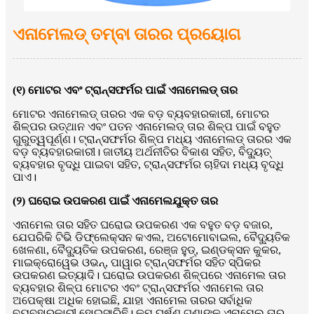
ଏନାମେଲଡ୍ ତମ୍ବା ତାରର ପ୍ରୟୋଗ
(୧) ମୋଟର ଏବଂ ଟ୍ରାନ୍ସଫର୍ମର ପାଇଁ ଏନାମେଲଡ୍ ତାର
ମୋଟର ଏନାମେଲଡ୍ ତାରର ଏକ ବଡ଼ ବ୍ୟବହାରକାରୀ, ମୋଟର
ଶିଳ୍ପର ଉତ୍ଥାନ ଏବଂ ପତନ ଏନାମେଲଡ୍ ତାର ଶିଳ୍ପ ପାଇଁ ବହୁତ
ଗୁରୁତ୍ୱପୂର୍ଣ୍ଣ। ଟ୍ରାନ୍ସଫର୍ମର ଶିଳ୍ପ ମଧ୍ୟ ଏନାମେଲଡ୍ ତାରର ଏକ
ବଡ଼ ବ୍ୟବହାରକାରୀ। ଜାତୀୟ ଅର୍ଥନୀତିର ବିକାଶ ସହିତ, ବିଦ୍ୟୁତ୍
ବ୍ୟବହାର ବୃଦ୍ଧି ପାଇବା ସହିତ, ଟ୍ରାନ୍ସଫର୍ମର ଚାହିଦା ମଧ୍ୟ ବୃଦ୍ଧି
ପାଏ।
(୨) ଘରୋଇ ଉପକରଣ ପାଇଁ ଏନାମେଲଯୁକ୍ତ ତାର
ଏନାମେଲ ତାର ସହିତ ଘରୋଇ ଉପକରଣ ଏକ ବହୁତ ବଡ଼ ବଜାର,
ଯେପରିକି ଟିଭି ଡିଫ୍ଲେକ୍ସନ କଏଲ, ଅଟୋମୋବାଇଲ, ବୈଦ୍ୟୁତିକ
ଖେଳଣା, ବୈଦ୍ୟୁତିକ ଉପକରଣ, ରେଞ୍ଜ ହୁଡ୍, ଇଣ୍ଡକ୍ସନ କୁକର,
ମାଇକ୍ରୋୱେଭ ଓଭନ୍, ପାୱାର ଟ୍ରାନ୍ସଫର୍ମର ସହିତ ସ୍ପିକର
ଉପକରଣ ଇତ୍ୟାଦି। ଘରୋଇ ଉପକରଣ ଶିଳ୍ପରେ ଏନାମେଲ ତାର
ବ୍ୟବହାର ଶିଳ୍ପ ମୋଟର ଏବଂ ଟ୍ରାନ୍ସଫର୍ମର ଏନାମେଲ ତାର
ଅପେକ୍ଷା ଅଧିକ ହୋଇଛି, ଯାହା ଏନାମେଲ ତାରର ସର୍ବାଧିକ
ବ୍ୟବହାରକାରୀ ହୋଇସାରିଛି। କମ୍ ଘର୍ଷଣ ଗୁଣାଙ୍କ ଏନାମେଲ ତାର,