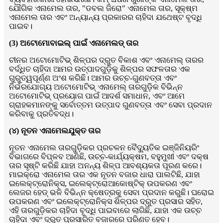
ଯୌଗିକ ଏନାମେଲ ତାର, "ଡବଲ ଜିରୋ" ଏନାମେଲ ତାର, ସୂକ୍ଷ୍ମ
ଏନାମେଲ ତାର ଏବଂ ଅନ୍ୟାନ୍ୟ ପ୍ରକାରର ଚାହିଦା ଯଥେଷ୍ଟ ବୃଦ୍ଧି
ପାଇବ।
(3) ଅଟୋମୋବାଇଲ୍ ପାଇଁ ଏନାମେଲଡ୍ ତାର
ଚୀନର ଅଟୋମୋଟିଭ୍ ଶିଳ୍ପର ଦ୍ରୁତ ବିକାଶ ଏବଂ ଏନାମେଲ୍ ତାରର
ବର୍ଦ୍ଧିତ ଚାହିଦା ଆମର ଉତ୍ପାଦଗୁଡ଼ିକୁ ଶିଳ୍ପର ସଫଳତାର ଏକ
ଗୁରୁତ୍ୱପୂର୍ଣ୍ଣ ଅଂଶ କରିଛି। ଆମର ଉଚ୍ଚ-ଗୁଣବତ୍ତା ଏବଂ
ନିର୍ଭରଯୋଗ୍ୟ ଅଟୋମୋଟିଭ୍ ଏନାମେଲ୍ ତାରଗୁଡ଼ିକ ବିଭିନ୍ନ
ଅଟୋମୋଟିଭ୍ ପ୍ରୟୋଗ ପାଇଁ ଆଦର୍ଶ ସମାଧାନ, ଏବଂ ଆମେ
ଗ୍ରାହକମାନଙ୍କୁ ସର୍ବୋତ୍ତମ ଉତ୍ପାଦ ଗୁଣବତ୍ତା ଏବଂ ସେବା ପ୍ରଦାନ
କରିବାକୁ ପ୍ରତିବଦ୍ଧ।
(୪) ନୂତନ ଏନାମେଲଯୁକ୍ତ ତାର
ନୂତନ ଏନାମେଲ ତାରଗୁଡ଼ିକର ପ୍ରଚଳନ ବୈଦ୍ୟୁତିକ ଇଞ୍ଜିନିୟରିଂ
ବିଭାଗରେ ବିପ୍ଳବ ଆଣିଛି, ଉଚ୍ଚ-କାର୍ଯ୍ୟକ୍ଷମ, ବହୁମୁଖୀ ଏବଂ ଦକ୍ଷ
ତାର ସୃଷ୍ଟି କରିଛି ଯାହା ଅନନ୍ୟ ଶିଳ୍ପ ଆବଶ୍ୟକତା ପୂରଣ କରେ।
ମାଇକ୍ରୋ ଏନାମେଲ ତାର ଏକ ନୂତନ ବଜାର ଧାରା ପାଲଟିଛି, ଯାହା
ଇଲେକ୍ଟ୍ରୋନିକ୍ସ, ଇଲେକ୍ଟ୍ରୋଆକୋଷ୍ଟିକ୍ ଉପକରଣ ଏବଂ
ଲେଜର ହେଡ୍ ଭଳି ବିଭିନ୍ନ କ୍ଷେତ୍ରକୁ ସେବା ପ୍ରଦାନ କରୁଛି। ଘରୋଇ
ଉପକରଣ ଏବଂ ଇଲେକ୍ଟ୍ରୋନିକ୍ସ ଶିଳ୍ପର ଦ୍ରୁତ ପ୍ରସାର ସହିତ,
ଏହି ତାରଗୁଡ଼ିକର ଚାହିଦା ବୃଦ୍ଧି ପାଇବାରେ ଲାଗିଛି, ଯାହା ଏକ ଉଚ୍ଚ
ଚାହିଦା ଏବଂ ଦ୍ରୁତ ପ୍ରସାରିତ ବଜାରରେ ପରିଣତ ହେବ।