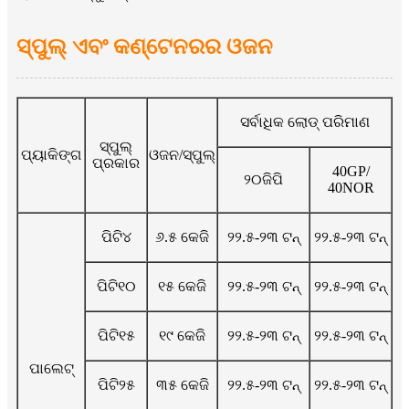
ସ୍ପୁଲ୍ ଏବଂ କଣ୍ଟେନରର ଓଜନ
ସର୍ବାଧିକ ଲୋଡ୍ ପରିମାଣ
ସ୍ପୁଲ୍
ପ୍ୟାକିଙ୍ଗ
ଓଜନ/ସ୍ପୁଲ୍
ପ୍ରକାର
40GP/
୨୦ଜିପି
40NOR
ପିଟି୪
୬.୫ କେଜି
୨୨.୫-୨୩ ଟନ୍
୨୨.୫-୨୩ ଟନ୍
ପିଟି୧୦
୧୫ କେଜି
୨୨.୫-୨୩ ଟନ୍
୨୨.୫-୨୩ ଟନ୍
ପିଟି୧୫
୧୯ କେଜି
୨୨.୫-୨୩ ଟନ୍
୨୨.୫-୨୩ ଟନ୍
ପାଲେଟ୍
ପିଟି୨୫
୩୫ କେଜି
୨୨.୫-୨୩ ଟନ୍
୨୨.୫-୨୩ ଟନ୍