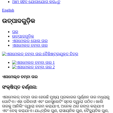
ଆମ ସହିତ ଯୋଗାଯୋଗ କରନ୍ତୁ
English
ଉତ୍ପାଦଗୁଡ଼ିକ
ଘର
ଉତ୍ପାଦଗୁଡ଼ିକ
ଏନାମେଲଡ୍ ଗୋଲ ତାର
ଏନାମେଲ୍ଡ ତମ୍ବା ତାର
ଏନାମେଲ୍ଡ ତମ୍ବା ତାର
ସଂକ୍ଷିପ୍ତ ବର୍ଣ୍ଣନା:
ଏନାମେଲଡ୍ ତମ୍ବା ତାର ହେଉଛି ମୁଖ୍ୟ ପ୍ରକାରର ଘୂର୍ଣ୍ଣନ ତାର ମଧ୍ୟରୁ
ଗୋଟିଏ। ଏହା ପରିବାହୀ ଏବଂ ଇନସୁଲେଟିଂ ସ୍ତର ଦ୍ୱାରା ଗଠିତ। ଖାଲି
ତାରକୁ ଆନିଲିଂ ଦ୍ୱାରା ନରମ କରାଯାଏ, ଅନେକ ଥର ରଙ୍ଗ କରାଯାଏ
ଏବଂ ବେକ୍ କରାଯାଏ। ଯାନ୍ତ୍ରିକ ଗୁଣ, ରାସାୟନିକ ଗୁଣ, ବୈଦ୍ୟୁତିକ ଗୁଣ,