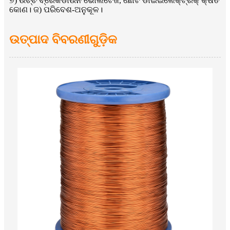
୭) ଉଚ୍ଚ ବ୍ରେକଡାଉନ ଭୋଲଟେଜ, ଛୋଟ ଡାଇଇଲେକ୍ଟ୍ରିକ୍ କ୍ଷତି
କୋଣ। ଜ) ପରିବେଶ-ଅନୁକୂଳ।
ଉତ୍ପାଦ ବିବରଣୀଗୁଡ଼ିକ