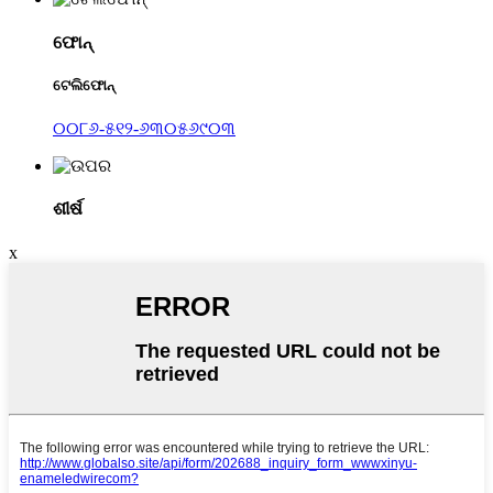
ଫୋନ୍
ଟେଲିଫୋନ୍
୦୦୮୬-୫୧୨-୬୩୦୫୬୯୦୩
ଶୀର୍ଷ
x