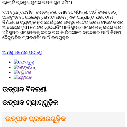
ଚାରୋଟି ପ୍ରମୁଖ ଗୁଣର ତାପଜ ଗୁଣ ସହିତ।
ଏହା ଟ୍ରାନ୍ସଫର୍ମର, ଇଣ୍ଡକ୍ଟର, ମୋଟର, ସ୍ପିକର, ହାର୍ଡ ଡିସ୍କ ହେଡ୍
ଆକ୍ଟୁଏଟର, ଇଲେକ୍ଟ୍ରୋମ୍ୟାଗନେଟ୍ ଏବଂ ଅନ୍ୟାନ୍ୟ ପ୍ରୟୋଗ
ନିର୍ମାଣରେ ବ୍ୟବହୃତ ହୁଏ ଯେଉଁଥିରେ ଇନସୁଲେଟେଡ୍ ତାରର ଟାଇଟ୍ କଏଲ
ଆବଶ୍ୟକ ହୁଏ। ମୋଟର ୱାଇଣ୍ଡିଂ ପାଇଁ ସୁପର ଏନାମେଲଡ୍ କପର ତାର।
ଏହି ସୁପର ଏନାମେଲଡ୍ କପର ତାର କାରିଗରୀରେ ବ୍ୟବହାର ପାଇଁ କିମ୍ବା
ବୈଦ୍ୟୁତିକ ଗ୍ରାଉଣ୍ଡିଂ ପାଇଁ ଉପଯୁକ୍ତ।
ଆମକୁ ଇମେଲ୍ ପଠାନ୍ତୁ
ଉତ୍ପାଦ ବିବରଣୀ
ଉତ୍ପାଦ ଟ୍ୟାଗ୍‌ଗୁଡ଼ିକ
ଉତ୍ପାଦ ପ୍ରକାରଗୁଡ଼ିକ