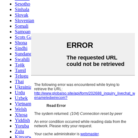
Sesotho
Sinhala
Slovak
Slovenian
Somali
Samoan
Scots Gaelic
Shona
Sindhi
Sundanese
Swahili
Tajik
Tamil
Telugu
Thai
Ukrainian
Urdu
Uzbek
Vietnamese
Welsh
Xhosa
Yiddish
Yoruba
Zulu
Kinyarwanda