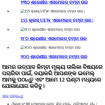
୧୩୦ ଶ୍ରେଣୀର ଏନାମେଲଡ୍ ତମ୍ବା ତାର
155 କ୍ଲାସ୍ UEW ଏନାମେଲଡ୍ ତମ୍ବା ତାର |
୧୮୦ ଶ୍ରେଣୀର ଏନାମେଲଡ୍ ତମ୍ବା ତାର
୨୦୦ ଶ୍ରେଣୀର ଏନାମେଲଡ୍ ତମ୍ବା ତାର
ଆମର ଉତ୍ପାଦ କିମ୍ବା ମୂଲ୍ୟ ତାଲିକା ବିଷୟରେ
ପଚାରିବା ପାଇଁ, ଦୟାକରି ଆପଣଙ୍କ ଇମେଲ୍
ଆମକୁ ପଠାନ୍ତୁ ଏବଂ ଆମେ 12 ଘଣ୍ଟା ମଧ୍ୟରେ
ଯୋଗାଯୋଗ କରିବୁ।
ଏବେ ପଚାରନ୍ତୁ
ଠିକଣା:
ନଂ 88 ଚୁଆଙ୍ଗଜୁ ରୋଡ୍, କିଡୁ ଟାଉନ୍, ୱୁଜିଆଙ୍ଗ, ଚୀନ୍ |