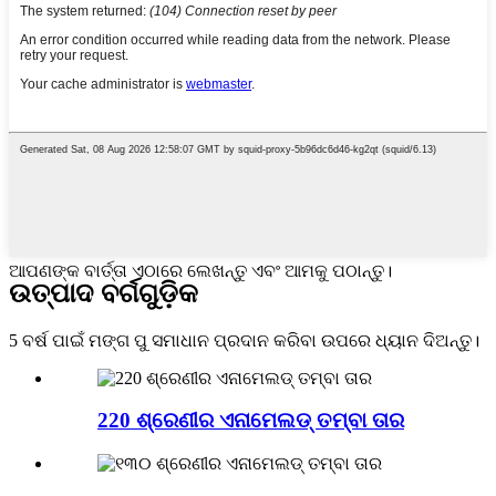
ଆପଣଙ୍କ ବାର୍ତ୍ତା ଏଠାରେ ଲେଖନ୍ତୁ ଏବଂ ଆମକୁ ପଠାନ୍ତୁ।
ଉତ୍ପାଦ ବର୍ଗଗୁଡ଼ିକ
5 ବର୍ଷ ପାଇଁ ମଙ୍ଗ ପୁ ସମାଧାନ ପ୍ରଦାନ କରିବା ଉପରେ ଧ୍ୟାନ ଦିଅନ୍ତୁ।
220 ଶ୍ରେଣୀର ଏନାମେଲଡ୍ ତମ୍ବା ତାର