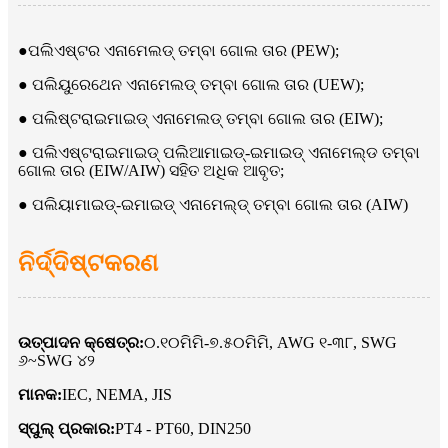
●
ପଲିଏଷ୍ଟର ଏନାମେଲଡ୍ ତମ୍ବା ଗୋଲ ତାର (PEW);
● ପଲିୟୁରେଥେନ ଏନାମେଲଡ୍ ତମ୍ବା ଗୋଲ ତାର (UEW);
● ପଲିଷ୍ଟରାଇମାଇଡ୍ ଏନାମେଲଡ୍ ତମ୍ବା ଗୋଲ ତାର (EIW);
● ପଲିଏଷ୍ଟରାଇମାଇଡ୍ ପଲିଆମାଇଡ୍-ଇମାଇଡ୍ ଏନାମେଲ୍ଡ ତମ୍ବା
ଗୋଲ ତାର (EIW/AIW) ସହିତ ଅଧିକ ଆବୃତ;
● ପଲିୟାମାଇଡ୍-ଇମାଇଡ୍ ଏନାମେଲ୍ଡ୍ ତମ୍ବା ଗୋଲ ତାର (AIW)
ନିର୍ଦ୍ଦିଷ୍ଟକରଣ
ଉତ୍ପାଦନ କ୍ଷେତ୍ର:
୦.୧୦ମିମି-୭.୫୦ମିମି, AWG ୧-୩୮, SWG
୬~SWG ୪୨
ମାନକ:
IEC, NEMA, JIS
ସ୍ପୁଲ୍ ପ୍ରକାର:
PT4 - PT60, DIN250